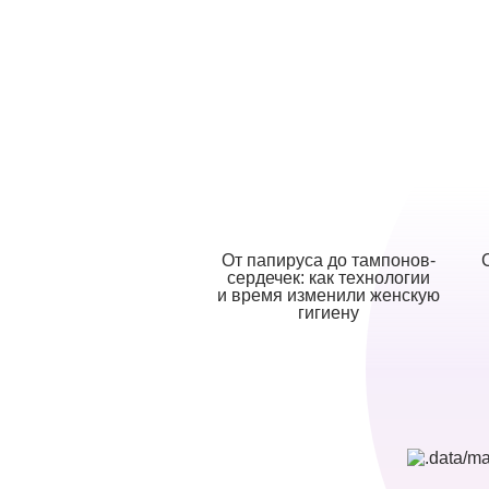
От папируса до тампонов-
сердечек: как технологии
и время изменили женскую
гигиену