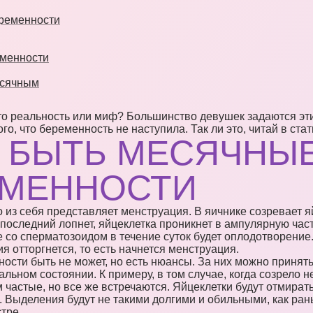
еременности
еменности
есячным
о реальность или миф? Большинство девушек задаются эт
о, что беременность не наступила. Так ли это, читай в стат
И БЫТЬ МЕСЯЧНЫ
ЕМЕННОСТИ
 из себя представляет менструация. В яичнике созревает я
 последний лопнет, яйцеклетка проникнет в ампулярную час
е со сперматозоидом в течение суток будет оплодотворение
 отторгнется, то есть начнется менструация.
ости быть не может, но есть нюансы. За них можно принят
льном состоянии. К примеру, в том случае, когда созрело н
 частые, но все же встречаются. Яйцеклетки будут отмират
 Выделения будут не такими долгими и обильными, как рань
тре.