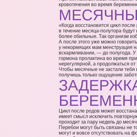
кровотечения во время беременно
МЕСЯЧНЫ
«Когда восстановится цикл после
в течение месяца-полутора буду
более обильные. Так организм изб
А после этого уже можно говорить
у некормящих мам менструация на
вскармливании, — до полугода. У
гормона пролактина во время пр
нерегулярной, а продолжаться от 
Чтобы месячные не застали тебя 
получишь только ощущение забот
ЗАДЕРЖК
БЕРЕМЕН
Цикл после родов может восстана
имеет смысл исключить повторную
проходит за пару недель до месяч
Перебои могут быть связаны не т
могут и вовсе отсутствовать на 