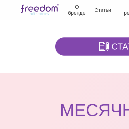
О
Статьи
бренде
р
СТА
МЕСЯЧ