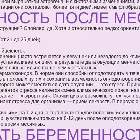
чной выработкой эстрогена, и с кистозными изменениями, и
тации они составляют более пяти дней, имеет смысл обрати
НОСТЬ ПОСЛЕ М
струации? Спойлер: да. Хотя и относительно редко: ориент
от 21 до 25 дней)
яйцеклеток
нении (часто встречается у девушек или незадолго до клим
устанавливается цикл, в результате дата овуляции меняетс
месячных сильно выше, чем у остальных.
ерматозоидов. В норме они способны оплодотворять в течен
ть в половых путях и сохранить возможность оплодотворени
оторого может сместиться дата овуляции — это стресс. При
иантов стресса является смена климатического пояса, напр
вание — «курортная». Скачки цикла возможны у тех, чья п
иант стресса для организма — прием лекарств. В первую оч
ными, за 1-2 дня, а тест покажет «две полоски» или «плюс
их чувствительны только на 8-12 день после оплодотворения
во время месячных.
АТЬ БЕРЕМЕННОС