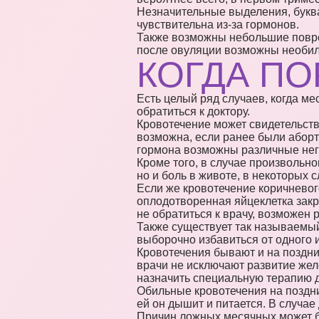
Незначительные выделения, буква
чувствительна из-за гормонов.
Также возможны небольшие повре
после овуляции возможны необил
КОГДА ПО
Есть целый ряд случаев, когда м
обратиться к доктору.
Кровотечение может свидетельств
возможна, если ранее были аборты
гормона возможны различные нег
Кроме того, в случае произвольн
но и боль в животе, в некоторых 
Если же кровотечение коричневог
оплодотворенная яйцеклетка закр
не обратиться к врачу, возможен 
Также существует так называемы
выборочно избавиться от одного и
Кровотечения бывают и на поздни
врачи не исключают развитие жел
назначить специальную терапию 
Обильные кровотечения на поздни
ей он дышит и питается. В случа
Причин ложных месячных может бы