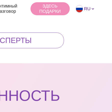
нтимный
ЗДЕСЬ
RU
азговор
ПОДАРКИ
КCПЕРТЫ
ННОСТЬ