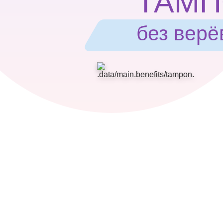
ТАМ
без верё