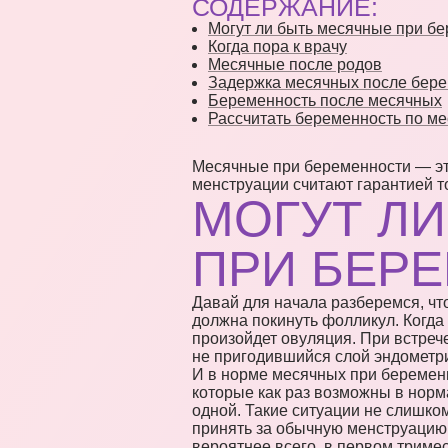
СОДЕРЖАНИЕ:
Могут ли быть месячные при б
Когда пора к врачу
Месячные после родов
Задержка месячных после бер
Беременность после месячных
Рассчитать беременность по м
Месячные при беременности — эт
менструации считают гарантией тог
МОГУТ Л
ПРИ БЕР
Давай для начала разберемся, что
должна покинуть фолликул. Когда
произойдет овуляция. При встреч
не пригодившийся слой эндометрия
И в норме месячных при беременн
которые как раз возможны в норма
одной. Такие ситуации не слишком
принять за обычную менструацию.
вероятнее всего, в первом тримес