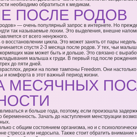
сти необходимо обратиться к медикам.
Е ПОСЛЕ РОДОВ
 родов» — очень популярный запрос в интернете. Но прежде
т идти так называемые лохии. Это выделения, внешне напо
авляется от всего ненужного.
 о восстановлении цикла. Это может занять от пары недель
чинается спустя 2-3 месяца после родов. У тех, чьи малы
 кормящих мам может быть и дольше. Это связано с выраб
икладывания малыша к груди. В первый год после рождения
трех до пяти дней.
врасплох, держи на полке тампоны Freedom. Они настолько 
ы и комфорта в этот важный период жизни.
А МЕСЯЧНЫХ ПОС
НОСТИ
вливаться и больше года, поэтому, если произошла задержк
 беременность. Зачать до наступления менструации возможн
ных.
олько с общим состоянием организма, но и с психологичес
фоне стресса или недосыпа. Также стоит обратить внимание