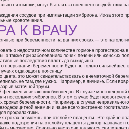
льно пятнышки, могут быть из-за внешнего воздействия на 
ждения сосудов при имплантации эмбриона. Из-за этого п
ьные кровотечения.
РА К ВРАЧУ
есячные при беременности на ранних сроках — это патологи
овать о недостаточном количестве гормона прогестерона в
, а также при заболеваниях почек, печени или женских пол
ативные последствия вплоть до выкидыша.
ого прерывания беременности будет не только сильнейшее к
случаях отдающая в поясницу.
о цвета, это может свидетельствовать о внематочной берем
епилась не там, где нужно. Например, в яичнике. Если вов
разрыв маточной трубы.
й феномен исчезающих близнецов. В случае многоплодной
ли нескольких эмбрионов. В этом случае будет кровотечени
х сроках беременности. Например, в случае неправильного
езодефицитной анемии и чаще всего экстренно госпитализ
для профилактики.
х сроках возможны при отслойке плаценты. Это крайне оп
е даже подозрения на отслойку плаценты доктор назначает 
ть множество. Довольно часто они являются свидетельств