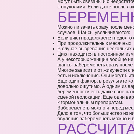
могут быть связаны и с недостато
с опухолями. Если даже после лак
БЕРЕМЕН
Можно ли зачать сразу после мен
случаев. Шансы увеличиваются:
Если цикл продолжается недолго (
При продолжительных месячных
В случае вызревания нескольких 
Цикл находится в постоянном изме
А у некоторых женщин вообще не 
шансы забеременеть сразу после 
Многое зависит и от живучести сп
есть и исключения. Они могут бы
Еще один фактор, в результате к
довольно ощутимо. А одним из вар
беременности есть даже свое наз
сменой геолокации. Еще один вар
к гормональным препаратам.
Забеременеть можно и перед месяч
Дело в том, что большинство из н
овуляция забеременеть можно и 
РАССЧИТ