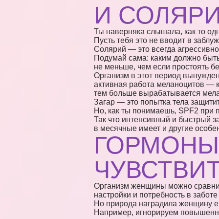
И СОЛЯР
Ты наверняка слышала, как то одн
Пусть тебя это не вводит в заблу
Солярий — это всегда агрессивное
Подумай сама: каким должно быть
не меньше, чем если простоять б
Организм в этот период вынужде
активная работа меланоцитов — к
тем больше вырабатывается мелан
Загар — это попытка тела защитит
Но, как ты понимаешь, SPF2 при
Так что интенсивный и быстрый за
в месячные имеет и другие особен
ГОРМОНЫ
ЧУВСТВИ
Организм женщины можно сравнит
настройки и потребность в забот
Но природа наградила женщину ещ
Например, игнорируем повышенну