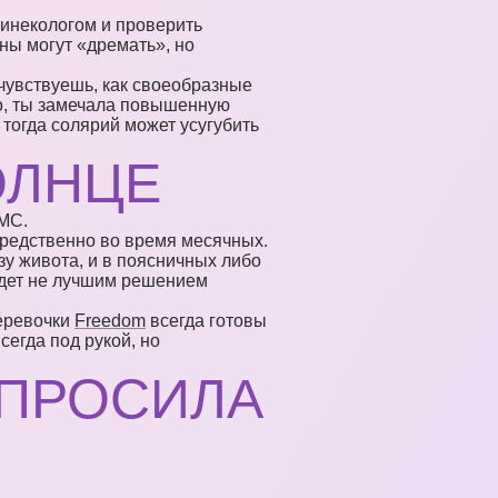
гинекологом и проверить
ны могут «дремать», но
 чувствуешь, как своеобразные
но, ты замечала повышенную
тогда солярий может усугубить
ОЛНЦЕ
ПМС.
средственно во время месячных.
у живота, и в поясничных либо
будет не лучшим решением
веревочки
Freedom
всегда готовы
егда под рукой, но
 ПРОСИЛА