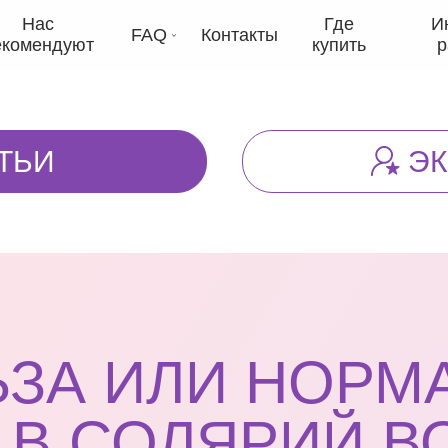
Нас
Где
И
FAQ
Контакты
екомендуют
купить
р
ТЬИ
Э
ЬЗА ИЛИ НОРМА
 В СОЛЯРИЙ В