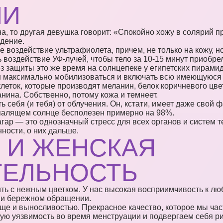
ИИ
а, то другая девушка говорит: «Спокойно хожу в солярий п
ждение.
 воздействие ультрафиолета, причем, не только на кожу, н
 воздействие УФ-лучей, чтобы тело за 10-15 минут приобре
ез защиты это же время на солнцепеке у египетских пирами
н максимально мобилизоваться и включать всю имеющуюся
леток, которые производят меланин, белок коричневого цв
ина. Собственно, потому кожа и темнеет.
ь себя (и тебя) от облучения. Он, кстати, имеет даже свой 
 палящем солнце бесполезен примерно на 98%.
гар — это однозначный стресс для всех органов и систем т
ности, о них дальше.
 И ЖЕНСКАЯ
ТЕЛЬНОСТЬ
ь с нежным цветком. У нас высокая восприимчивость к лю
е и бережном обращении.
е и выносливостью. Прекрасное качество, которое мы час
ю уязвимость во время менструации и подвергаем себя рис