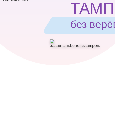
ТАМ
без верё