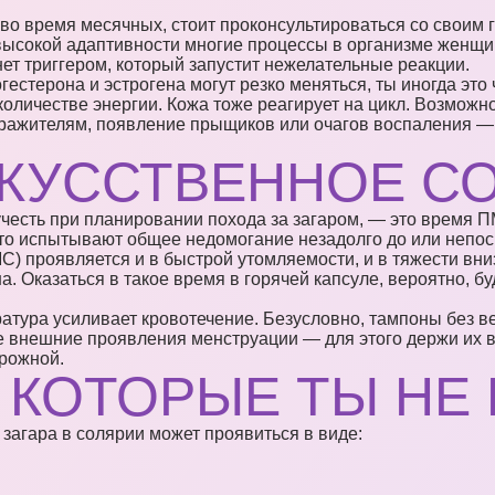
 во время месячных, стоит проконсультироваться со своим 
высокой адаптивности многие процессы в организме женщи
нет триггером, который запустит нежелательные реакции.
естерона и эстрогена могут резко меняться, ты иногда это
количестве энергии. Кожа тоже реагирует на цикл. Возмож
ражителям, появление прыщиков или очагов воспаления — 
СКУССТВЕННОЕ С
учесть при планировании похода за загаром, — это время 
сто испытывают общее недомогание незадолго до или непо
 проявляется и в быстрой утомляемости, и в тяжести вниз
а. Оказаться в такое время в горячей капсуле, вероятно, 
ратура усиливает кровотечение. Безусловно, тампоны без 
 внешние проявления менструации — для этого держи их вс
орожной.
 КОТОРЫЕ ТЫ НЕ
агара в солярии может проявиться в виде: