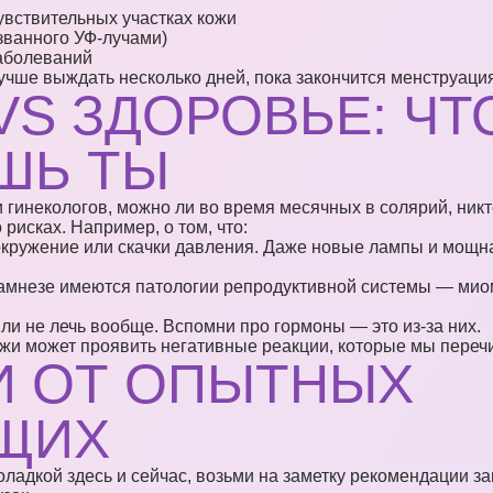
увствительных участках кожи
званного УФ-лучами)
аболеваний
учше выждать несколько дней, пока закончится менструация
VS ЗДОРОВЬЕ: ЧТ
ШЬ ТЫ
 гинекологов, можно ли во время месячных в солярий, никт
 рисках. Например, о том, что:
окружение или скачки давления. Даже новые лампы и мощн
амнезе имеются патологии репродуктивной системы — миом
ли не лечь вообще. Вспомни про гормоны — это из-за них.
и может проявить негативные реакции, которые мы переч
И ОТ ОПЫТНЫХ
ЩИХ
ладкой здесь и сейчас, возьми на заметку рекомендации за