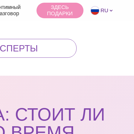
нтимный
ЗДЕСЬ
RU
азговор
ПОДАРКИ
КCПЕРТЫ
: СТОИТ ЛИ
О ВРЕМЯ