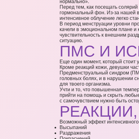
нормально».
Перед тем, как посещать солярий
гормональный фон. Из-за нашей 
интенсивное облучение легко ста
В период менструации уровни прог
качели в эмоциональном плане и 
чувствительность к внешним разд
ситуацию.
ПМС И И
Еще один момент, который стоит 
Кроме реакций кожи, девушки ча
Предменструальный синдром (ПМС)
головных болях, и в нарушении сн
для твоего организма.
Учти и то, что повышенная темпе
прийти на помощь и скрыть любые
с самочувствием нужно быть ост
РЕАКЦИИ,
Возможный эффект интенсивного з
Высыпаний
Раздражения
Покраснений