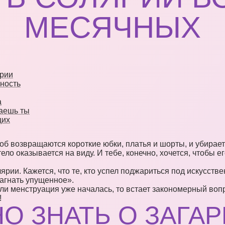
МЕСЯЧНЫХ
ярии
ность
а
раешь ты
щих
об возвращаются короткие юбки, платья и шорты, и убирает
 тело оказывается на виду. И тебе, конечно, хочется, чтобы 
ярии. Кажется, что те, кто успел поджариться под искусс
нагнать упущенное».
или менструация уже началась, то встает закономерный воп
!
О ЗНАТЬ О ЗАГАР