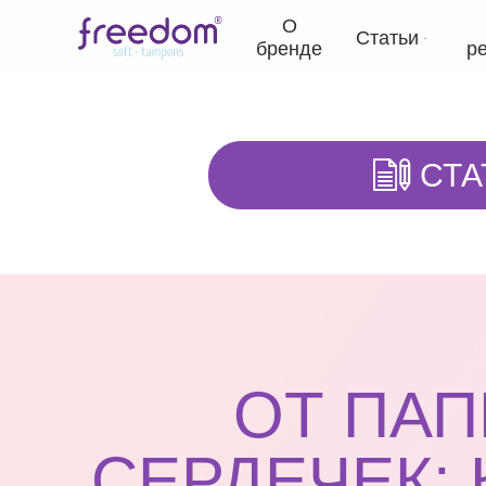
О
Статьи
бренде
р
СТА
ОТ ПАП
СЕРДЕЧЕК: