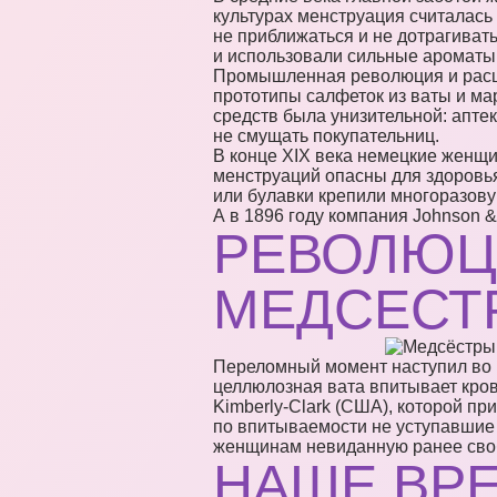
культурах менструация считалась
не приближаться и не дотрагивать
и использовали сильные ароматы
Промышленная революция и расцв
прототипы салфеток из ваты и мар
средств была унизительной: апте
не смущать покупательниц.
В конце XIX века немецкие женщи
менструаций опасны для здоровья
или булавки крепили многоразову
А в 1896 году компания Johnson 
РЕВОЛЮЦ
МЕДСЕСТ
Переломный момент наступил во 
целлюлозная вата впитывает кро
Kimberly-Clark (США), которой пр
по впитываемости не уступавшие 
женщинам невиданную ранее сво
НАШЕ ВРЕ