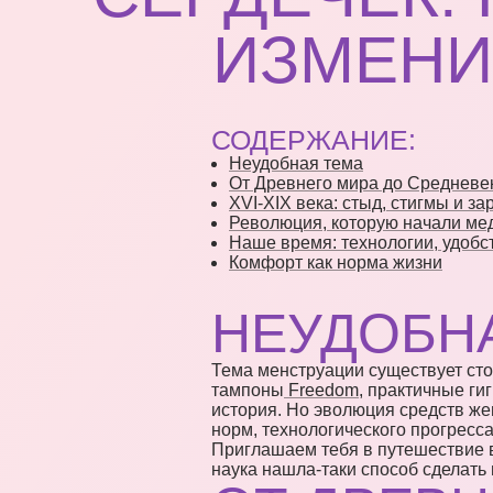
ИЗМЕНИ
СОДЕРЖАНИЕ:
Неудобная тема
От Древнего мира до Средневек
XVI-XIX века: стыд, стигмы и з
Революция, которую начали ме
Наше время: технологии, удобст
Комфорт как норма жизни
НЕУДОБН
Тема менструации существует стол
тампоны
Freedom
, практичные ги
история. Но эволюция средств же
норм, технологического прогресса
Приглашаем тебя в путешествие в
наука нашла-таки способ сделать