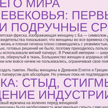
ЕГО МИРА
ЕВЕКОВЬЯ: ПЕРВ
 И ПОДРУЧНЫЕ С
свидетельства показывают, что женщины во все времена ст
я жизнь и плохая гигиена плохо совмещались с уязвимостью
е, готовых решений не было, поэтому приходилось пользов
ы использовали мягкий папирус. В Римской империи — шерс
сок, обернутый в ткань. Большинство женщин в аграрных о
ни или вовсе ничем не пользовались, ограничивая свое по
создать тампон. Якобы женщины в Древнем Египте и Греци
 папирусом для абсорбции. Но ученые пока не подтвердили
ЕКА: СТЫД, СТИГМ
ДЕНИЕ ИНДУСТРИ
 женщины была необходимость максимально скрыть само на