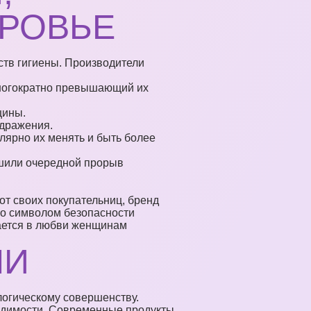
ОРОВЬЕ
ств гигиены. Производители
многократно превышающий их
щины.
здражения.
ярно их менять и быть более
ршили очередной прорыв
от своих покупательниц, бренд
ло символом безопасности
нается в любви женщинам
НИ
логическому совершенству.
одимости. Современные продукты