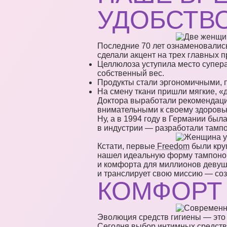
УДОБСТВО
Последние 70 лет ознаменовалис
сделали акцент на трех главных п
Целлюлоза уступила место супер
собственный вес.
Продукты стали эргономичными, 
На смену ткани пришли мягкие, 
Доктора выработали рекомендаци
внимательными к своему здоровь
Ну, а в 1994 году в Германии бы
в индустрии — разработали тамп
Кстати, первые
Freedom
были круг
нашел идеальную форму тампонов 
и комфорта для миллионов девуш
и транслирует свою миссию — соз
КОМФОРТ
Эволюция средств гигиены — это п
Сегодня выбор интимных средств