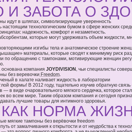
 И ЗАБОТА О ЗД
ь настоящим технологическим бумом в сфере женских сред
ринципах: надежность, комфорт и незаметность.
абсорбентам, которые могут удерживать объем жидкости, 
повторяющими изгибы тела и анатомическое строение жен
«дышащие» материалы, которые сводят к минимуму риск ра
и по обращению с тампонами, мотивирующие женщин регул
ю.
ла основана компания
JOYDIVISION
, чьи специалисты сове
оны без веревочки
Freedom
.
лой формы! В 2012 году, тщательно изучив обратную связь 
— в виде очаровательного мягкого сердечка, которое ста
ек во всем мире. Таким образом компания и сегодня приз
давать лучшие товары для интимного здоровья.
 КАК НОРМА ЖИЗ
уть от замалчивания к открытости и от неудобства к техно
 — это вопрос личного комфорта, а не вынужденной необх