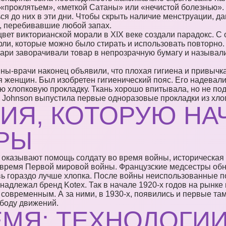
 «проклятьем», «меткой Сатаны» или «нечистой болезнью»
ся до них в эти дни. Чтобы скрыть наличие менструации, д
, перебивавшие любой запах.
ет викторианской морали в XIX веке создали парадокс. С 
ли, которые можно было стирать и использовать повторно. 
кари заворачивали товар в непрозрачную бумагу и называли
ны-врачи наконец объявили, что плохая гигиена и привычка
 женщин. Был изобретен гигиенический пояс. Его надевали 
ю хлопковую прокладку. Ткань хорошо впитывала, но не по
& Johnson выпустила первые одноразовые прокладки из хло
ИЯ, КОТОРУЮ НА
РЫ
время Первой мировой войны. Французские медсестры обн
вь гораздо лучше хлопка. После войны неиспользованные 
инадлежал бренд Kotex. Так в начале 1920-х годов на рынке
современным. А за ними, в 1930-х, появились и первые т
боду движений.
МЯ: ТЕХНОЛОГИИ