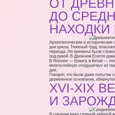
ОТ ДРЕВН
ДО СРЕДН
НАХОДКИ
Археологические и исторические 
дни цикла. Тяжелый труд, опасна
периода. Но времена были сложны
под рукой. В Древнем Египте дам
В Японии — бумагу, в Китае — пе
многослойную «подушечку» из тка
дни.
Говорят, что были даже попытки 
деревянное основание, обернутое
XVI-XIX В
И ЗАРОЖ
В средние века главной заботой