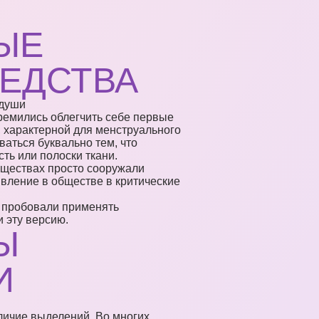
ЫЕ
РЕДСТВА
ремились облегчить себе первые
, характерной для менструального
аться буквально тем, что
ть или полоски ткани.
бществах просто сооружали
явление в обществе в критические
и пробовали применять
 эту версию.
Ы
И
личие выделений. Во многих