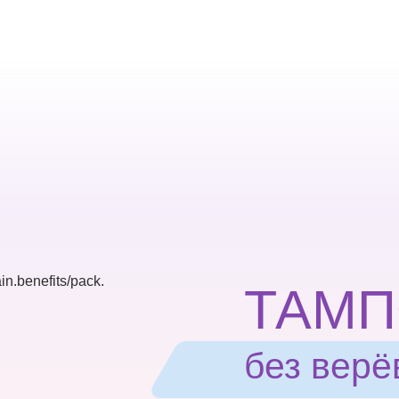
ТАМ
без верё