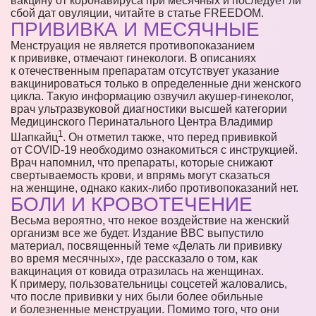
вакцину от коронавируса при месячных и последует ли
сбой дат овуляции, читайте в статье FREEDOM.
ПРИВИВКА И МЕСЯЧНЫЕ
Менструация не является противопоказанием
к прививке, отмечают гинекологи. В описаниях
к отечественным препаратам отсутствует указание
вакцинироваться только в определенные дни женского
цикла. Такую информацию озвучил акушер-гинеколог,
врач ультразвуковой диагностики высшей категории
Медицинского Перинатального Центра Владимир
1
Шапкайц
. Он отметил также, что перед прививкой
от COVID-19 необходимо ознакомиться с инструкцией.
Врач напомнил, что препараты, которые снижают
свертываемость крови, и впрямь могут сказаться
на женщине, однако каких-либо противопоказаний нет.
БОЛИ И КРОВОТЕЧЕНИЕ
Весьма вероятно, что некое воздействие на женский
организм все же будет. Издание BBC выпустило
материал, посвященный теме «Делать ли прививку
во время месячных», где рассказало о том, как
вакцинация от ковида отразилась на женщинах.
К примеру, пользовательницы соцсетей жаловались,
что после прививки у них были более обильные
и болезненные менструации. Помимо того, что они