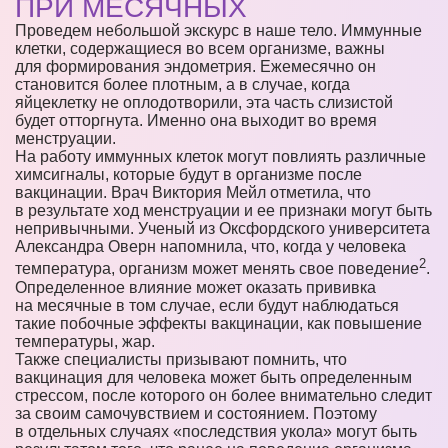
ПРИ МЕСЯЧНЫХ
Проведем небольшой экскурс в наше тело. Иммунные
клетки, содержащиеся во всем организме, важны
для формирования эндометрия. Ежемесячно он
становится более плотным, а в случае, когда
яйцеклетку не оплодотворили, эта часть слизистой
будет отторгнута. Именно она выходит во время
менструации.
На работу иммунных клеток могут повлиять различные
химсигналы, которые будут в организме после
вакцинации. Врач Виктория Мейл отметила, что
в результате ход менструации и ее признаки могут быть
непривычными. Ученый из Оксфордского университета
Александра Оверн напомнила, что, когда у человека
2
температура, организм может менять свое поведение
.
Определенное влияние может оказать прививка
на месячные в том случае, если будут наблюдаться
такие побочные эффекты вакцинации, как повышение
температуры, жар.
Также специалисты призывают помнить, что
вакцинация для человека может быть определенным
стрессом, после которого он более внимательно следит
за своим самочувствием и состоянием. Поэтому
в отдельных случаях «последствия укола» могут быть