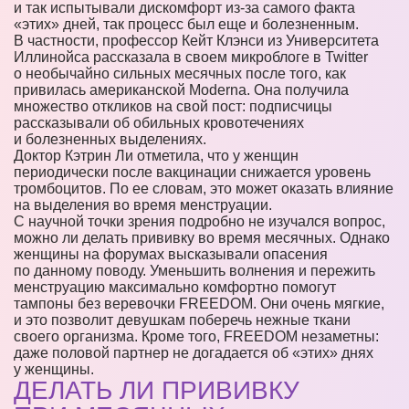
и так испытывали дискомфорт из-за самого факта
«этих» дней, так процесс был еще и болезненным.
В частности, профессор Кейт Клэнси из Университета
Иллинойса рассказала в своем микроблоге в Twitter
о необычайно сильных месячных после того, как
привилась американской Moderna. Она получила
множество откликов на свой пост: подписчицы
рассказывали об обильных кровотечениях
и болезненных выделениях.
Доктор Кэтрин Ли отметила, что у женщин
периодически после вакцинации снижается уровень
тромбоцитов. По ее словам, это может оказать влияние
на выделения во время менструации.
С научной точки зрения подробно не изучался вопрос,
можно ли делать прививку во время месячных. Однако
женщины на форумах высказывали опасения
по данному поводу. Уменьшить волнения и пережить
менструацию максимально комфортно помогут
тампоны без веревочки FREEDOM. Они очень мягкие,
и это позволит девушкам поберечь нежные ткани
своего организма. Кроме того, FREEDOM незаметны:
даже половой партнер не догадается об «этих» днях
у женщины.
ДЕЛАТЬ ЛИ ПРИВИВКУ