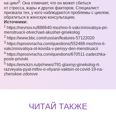
5
на цикл
. Она отмечает, что он может сбиться
от стресса, жары и других факторов. Специалист
призвала тех, у кого наблюдаются проблемы с циклом,
обратиться в женскую консультацию.
Источники:
1
​​https://nevnov.ru/888640-mozhno-li-vakcinirovatsya-pri-
menstruacii-otvechaet-akusher-ginekolog
2
https://www.bbc.com/russian/features-57122020
3
https://sprosivracha.com/questions/552468-mozhno-li-
vakcinirovatsya-ot-kovida-v-pervyy-den-menstruacii
4
https://sprosivracha.com/questions/670511-zaderzhka-
posle-privivki
5
https://emckzn.ru/pr/news/791-glavnyj-ginekolog-rt-
razveyala-pyat-mifov-o-vliyanii-vaktsin-ot-covid-19-na-
zhenskoe-zdorove
ЧИТАЙ ТАКЖЕ