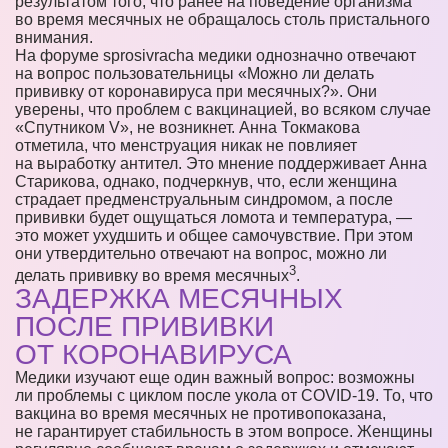
результатом того, что ранее на поведение организма
во время месячных не обращалось столь пристального
внимания.
На форуме sprosivracha медики однозначно отвечают
на вопрос пользовательницы «Можно ли делать
прививку от коронавируса при месячных?». Они
уверены, что проблем с вакцинацией, во всяком случае
«Спутником V», не возникнет. Анна Токмакова
отметила, что менструация никак не повлияет
на выработку антител. Это мнение поддерживает Анна
Старикова, однако, подчеркнув, что, если женщина
страдает предменструальным синдромом, а после
прививки будет ощущаться ломота и температура, —
это может ухудшить и общее самочувствие. При этом
они утвердительно отвечают на вопрос, можно ли
3
делать прививку во время месячных
.
ЗАДЕРЖКА МЕСЯЧНЫХ
ПОСЛЕ ПРИВИВКИ
ОТ КОРОНАВИРУСА
Медики изучают еще один важный вопрос: возможны
ли проблемы с циклом после укола от COVID-19. То, что
вакцина во время месячных не противопоказана,
не гарантирует стабильность в этом вопросе. Женщины