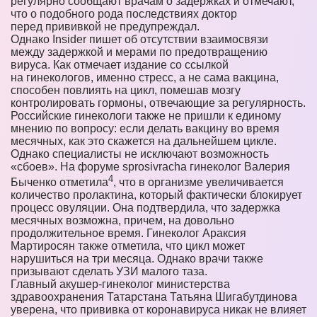
регулярно сообщают врачам о задержках и отмечают,
что о подобного рода последствиях доктор
перед прививкой не предупреждал.
Однако Insider пишет об отсутствии взаимосвязи
между задержкой и мерами по предотвращению
вируса. Как отмечает издание со ссылкой
на гинекологов, именно стресс, а не сама вакцина,
способен повлиять на цикл, помешав мозгу
контролировать гормоны, отвечающие за регулярность.
Российские гинекологи также не пришли к единому
мнению по вопросу: если делать вакцину во время
месячных, как это скажется на дальнейшем цикле.
Однако специалисты не исключают возможность
«сбоев». На форуме sprosivracha гинеколог Валерия
4
Быченко отметила
, что в организме увеличивается
количество пролактина, который фактически блокирует
процесс овуляции. Она подтвердила, что задержка
месячных возможна, причем, на довольно
продолжительное время. Гинеколог Араксия
Мартиросян также отметила, что цикл может
нарушиться на три месяца. Однако врачи также
призывают сделать УЗИ малого таза.
Главный акушер-гинеколог министерства
здравоохранения Татарстана Татьяна Шигабутдинова
уверена, что прививка от коронавируса никак не влияет