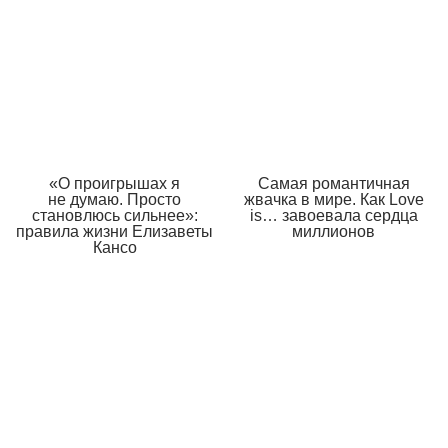
«О проигрышах я
Самая романтичная
не думаю. Просто
жвачка в мире. Как Love
становлюсь сильнее»:
is… завоевала сердца
правила жизни Елизаветы
миллионов
Кансо