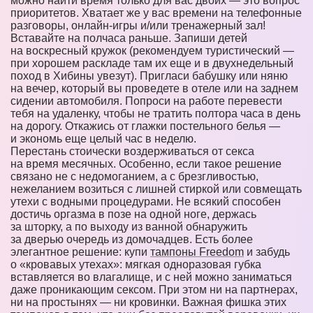
можно найти время только для вас двоих — это вопрос
приоритетов. Хватает же у вас времени на телефонные
разговоры, онлайн-игры и/или тренажерный зал!
Вставайте на полчаса раньше. Запиши детей
на воскресный кружок (рекомендуем туристический —
при хорошем раскладе там их еще и в двухнедельный
поход в Хибины увезут). Пригласи бабушку или няню
на вечер, который вы проведете в отеле или на заднем
сидении автомобиля. Попроси на работе перевести
тебя на удаленку, чтобы не тратить полтора часа в день
на дорогу. Откажись от глажки постельного белья —
и экономь еще целый час в неделю.
Перестань стоически воздерживаться от секса
на время месячных. Особенно, если такое решение
связано не с недомоганием, а с брезгливостью,
нежеланием возиться с лишней стиркой или совмещать
утехи с водными процедурами. Не всякий способен
достичь оргазма в позе на одной ноге, держась
за шторку, а по выходу из ванной обнаружить
за дверью очередь из домочадцев. Есть более
элегантное решение: купи
тампоны Freedom
и забудь
о «кровавых утехах»: мягкая одноразовая губка
вставляется во влагалище, и с ней можно заниматься
даже проникающим сексом. При этом ни на партнерах,
ни на простынях — ни кровинки. Важная фишка этих