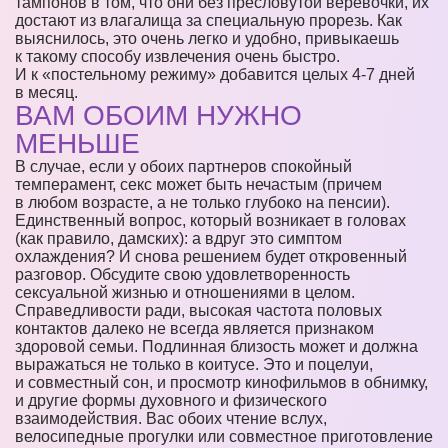
тампонов в том, что они без пресловутой веревочки, их
достают из влагалища за специальную прорезь. Как
выяснилось, это очень легко и удобно, привыкаешь
к такому способу извлечения очень быстро.
И к «постельному режиму» добавится целых 4-7 дней
в месяц.
ВАМ ОБОИМ НУЖНО
МЕНЬШЕ
В случае, если у обоих партнеров спокойный
темперамент, секс может быть нечастым (причем
в любом возрасте, а не только глубоко на пенсии).
Единственный вопрос, который возникает в головах
(как правило, дамских): а вдруг это симптом
охлаждения? И снова решением будет откровенный
разговор. Обсудите свою удовлетворенность
сексуальной жизнью и отношениями в целом.
Справедливости ради, высокая частота половых
контактов далеко не всегда является признаком
здоровой семьи. Подлинная близость может и должна
выражаться не только в коитусе. Это и поцелуи,
и совместный сон, и просмотр кинофильмов в обнимку,
и другие формы духовного и физического
взаимодействия. Вас обоих чтение вслух,
велосипедные прогулки или совместное приготовление