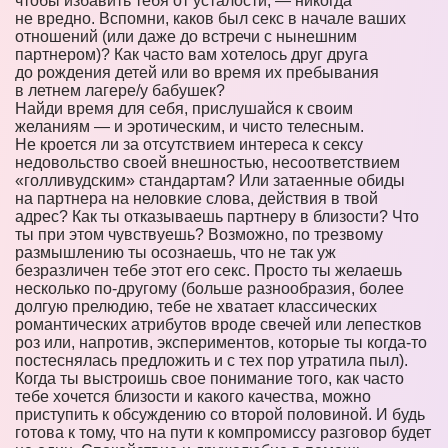
чтобы избавить тебя от усталости, — никогда
не вредно. Вспомни, каков был секс в начале ваших
отношений (или даже до встречи с нынешним
партнером)? Как часто вам хотелось друг друга
до рождения детей или во время их пребывания
в летнем лагере/у бабушек?
Найди время для себя, прислушайся к своим
желаниям — и эротическим, и чисто телесным.
Не кроется ли за отсутствием интереса к сексу
недовольство своей внешностью, несоответствием
«голливудским» стандартам? Или затаенные обиды
на партнера на неловкие слова, действия в твой
адрес? Как ты отказываешь партнеру в близости? Что
ты при этом чувствуешь? Возможно, по трезвому
размышлению ты осознаешь, что не так уж
безразличен тебе этот его секс. Просто ты желаешь
несколько по-другому (больше разнообразия, более
долгую прелюдию, тебе не хватает классических
романтических атрибутов вроде свечей или лепестков
роз или, напротив, экспериментов, которые ты когда-то
постеснялась предложить и с тех пор утратила пыл).
Когда ты выстроишь свое понимание того, как часто
тебе хочется близости и какого качества, можно
приступить к обсуждению со второй половиной. И будь
готова к тому, что на пути к компромиссу разговор будет