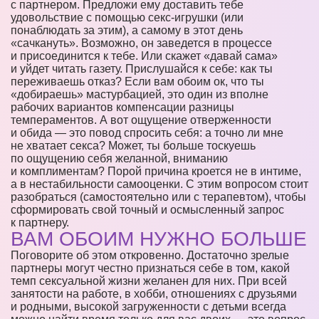
с партнером. Предложи ему доставить тебе
удовольствие с помощью секс-игрушки (или
понаблюдать за этим), а самому в этот день
«сачкануть». Возможно, он заведется в процессе
и присоединится к тебе. Или скажет «давай сама»
и уйдет читать газету. Прислушайся к себе: как ты
переживаешь отказ? Если вам обоим ок, что ты
«добираешь» мастурбацией, это один из вполне
рабочих вариантов компенсации разницы
темпераментов. А вот ощущение отверженности
и обида — это повод спросить себя: а точно ли мне
не хватает секса? Может, ты больше тоскуешь
по ощущению себя желанной, вниманию
и комплиментам? Порой причина кроется не в интиме,
а в нестабильности самооценки. С этим вопросом стоит
разобраться (самостоятельно или с терапевтом), чтобы
сформировать свой точный и осмысленный запрос
к партнеру.
ВАМ ОБОИМ НУЖНО БОЛЬШЕ
Поговорите об этом откровенно. Достаточно зрелые
партнеры могут честно признаться себе в том, какой
темп сексуальной жизни желанен для них. При всей
занятости на работе, в хобби, отношениях с друзьями
и родными, высокой загруженности с детьми всегда