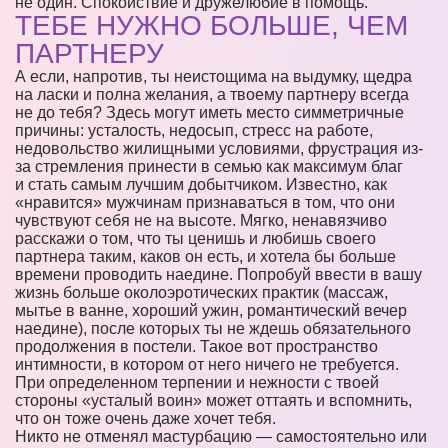
не один. Спокойствие и дружелюбие в помощь.
ТЕБЕ НУЖНО БОЛЬШЕ, ЧЕМ
ПАРТНЕРУ
А если, напротив, ты неистощима на выдумку, щедра
на ласки и полна желания, а твоему партнеру всегда
не до тебя? Здесь могут иметь место симметричные
причины: усталость, недосып, стресс на работе,
недовольство жилищными условиями, фрустрация из-
за стремления принести в семью как максимум благ
и стать самым лучшим добытчиком. Известно, как
«нравится» мужчинам признаваться в том, что они
чувствуют себя не на высоте. Мягко, ненавязчиво
расскажи о том, что ты ценишь и любишь своего
партнера таким, каков он есть, и хотела бы больше
времени проводить наедине. Попробуй ввести в вашу
жизнь больше околоэротических практик (массаж,
мытье в ванне, хороший ужин, романтический вечер
наедине), после которых ты не ждешь обязательного
продолжения в постели. Такое вот пространство
интимности, в котором от него ничего не требуется.
При определенном терпении и нежности с твоей
стороны «усталый воин» может оттаять и вспомнить,
что он тоже очень даже хочет тебя.
Никто не отменял мастурбацию — самостоятельно или