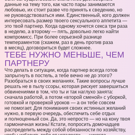
данные на тему того, как часто пары занимаются
любовью, их стоит разве что принять к сведению, но
не руководствоваться ими. Единственный, кого должен
интересовать размер твоего сексуального аппетита —
это твой партнер. Когда одному хочется секса три раза
в неделю, а второму — пять, довольно легко найти
компромисс. При более серьезной разнице
темпераментов (скажем, раз в день против раза
в месяц), договориться будет сложнее.
ТЕБЕ НУЖНО МЕНЬШЕ, ЧЕМ
ПАРТНЕРУ
Что делать в ситуации, когда партнер всегда готов
запрыгнуть в постель, а тебе вечно не до этого?
Разобраться в своих желаниях. Такие вопросы лучше
решать не в пылу ссоры, которая рискует завершиться
обвинениями в том, что ты и так наглухо занята:
сначала работой, а потом «второй сменой» с уборкой,
готовкой и проверкой уроков — а он тебе совсем
не помогает. Для понимания своих истинных желаний
нужно, в первую очередь, обеспечить себе отдых
и полноценный сон. Да, это непросто — но на кону твоя
гармоничная жизнь! Кстати, попросить домочадцев
распределить между собой обязанности по хозяйству,