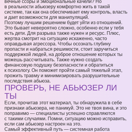
вечные ссоры и эмоциональные качели? Но
в реальности абьюзеру комфортно жить в такой
системе, так как она обеспечивает ему контроль, власть
и дает возможности для манипуляций.
Поэтому лучшим решением будет уйти из отношений.
Это бывает невероятно сложно, особенно если у тебя
есть дети. Для разрыва также нужен и ресурс. Плюс,
жертва смотрит на ситуацию искаженно, часто
оправдывая агрессора. Чтобы осознать глубину
пропасти и набраться решимости, стоит заручиться
поддержкой людей, на доброе отношение которых ты
можешь рассчитывать. Также нужно создать
финансовую подушку безопасности и обратиться
к психологу. Он поможет пройти самый тяжелый этап,
прожить травму и минимизировать разрушительные
последствия абьюза.
ПРОВЕРЬ, НЕ АБЬЮЗЕР ЛИ
ТЫ
Если, прочитав этот материал, ты обнаружила в себе
признаки абьюзера, не паникуй. Это не твоя вина, и это
поправимо — специалисты успешно справляются
с такими случаями. Помни, ситуацию можно исправить,
если сам абьюзер настроен на это.
Самый эффективный путь — системная работа