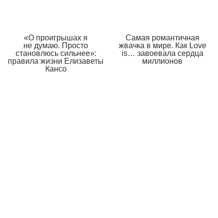
«О проигрышах я
Самая романтичная
не думаю. Просто
жвачка в мире. Как Love
становлюсь сильнее»:
is… завоевала сердца
правила жизни Елизаветы
миллионов
Кансо