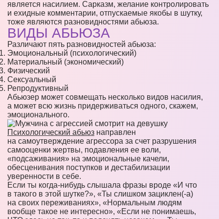
является насилием. Сарказм, желание контролировать
и ехидные комментарии, отпускаемые якобы в шутку,
тоже являются разновидностями абьюза.
ВИДЫ АБЬЮЗА
Различают пять разновидностей абьюза:
Эмоциональный (психологический)
Материальный (экономический)
Физический
Сексуальный
Репродуктивный
Абьюзер может совмещать несколько видов насилия,
а может всю жизнь придерживаться одного, скажем,
эмоционального.
Психологический абьюз
направлен
на самоутверждение агрессора за счет разрушения
самооценки жертвы, подавления ее воли,
«подсаживания» на эмоциональные качели,
обесценивания поступков и дестабилизации
уверенности в себе.
Если ты когда-нибудь слышала фразы вроде «И что
в такого в этой шутке?», «Ты слишком зациклен(-а)
на своих переживаниях», «Нормальным людям
вообще такое не интересно», «Если не понимаешь,