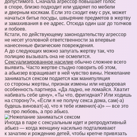
допустимого. Сначала агрессор повышает голос
в споре, близко подходит или ударяет по мебели
и дверным косякам. Если это сходит ему с рук, может
начаться битье посуды, швыряние предметов в жертву
и замахивания в ее адрес. Отсюда один шаг до толчков
и побоев.
Кстати, по действующему законодательству агрессор
не несет уголовной ответственности за впервые
нанесенные физические повреждения.
А до следующих можно запугать жертву так, что
полицию вызывать она не осмелится.
Сексуализированное насилие
обычно сложнее всего
выявить. Часто жертве стыдно говорить об этом,
а абьюзер взращивает в ней чувство вины. Нежелание
заниматься сексом подается как манипуляция
со стороны жертвы, признак измены или нездоровая
особенность партнера. «Да ладно, не ломайся. Хватит
набивать себе цену», «Ты что, фригидная? Или ходишь
на сторону?», «Если я не получу секса дома, сам(-а)
будешь виноват(-а), что я тебе изменил(-а)» — все это
не про любовь, а про абьюз.
Иногда в паре с сексуальным идет и репродуктивный
абьюз — когда женщину насильно подталкивают
к зачатию и рождению детей, чтобы крепче привязать