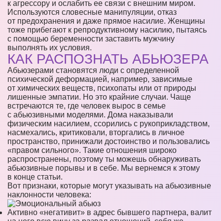
к агрессору и ослабить ее связи с внешним миром.
Используются словесные манипуляции, отказ
от предохранения и даже прямое насилие. Женщины
тоже прибегают к репродуктивному насилию, пытаясь
с помощью беременности заставить мужчину
выполнять их условия.
КАК РАСПОЗНАТЬ АБЬЮЗЕРА
Абьюзерами становятся люди с определенной
психической деформацией, например, зависимые
от химических веществ, психопаты или от природы
лишенные эмпатии. Но это крайние случаи. Чаще
встречаются те, где человек вырос в семье
с абьюзивными моделями. Дома наказывали
физическим насилием, ссорились с рукоприкладством,
насмехались, критиковали, вторгались в личное
пространство, принижали достоинство и пользовались
«правом сильного». Такие отношения широко
распространены, поэтому ты можешь обнаруживать
абьюзивные порывы и в себе. Мы вернемся к этому
в конце статьи.
Вот признаки, которые могут указывать на абьюзивные
наклонности человека:
Активно «негативит» в адрес бывшего партнера, валит