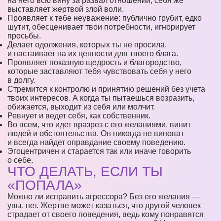
на него всю вину за развал отношений, себя же
выставляет жертвой злой воли.
Проявляет к тебе неуважение: публично грубит, едко
шутит, обесценивает твои потребности, игнорирует
просьбы.
Делает одолжения, которых ты не просила,
и настаивает на их ценности для твоего блага.
Проявляет показную щедрость и благородство,
которые заставляют тебя чувствовать себя у него
в долгу.
Стремится к контролю и принятию решений без учета
твоих интересов. А когда ты пытаешься возразить,
обижается, выходит из себя или молчит.
Ревнует и ведет себя, как собственник.
Во всем, что идет вразрез с его желаниями, винит
людей и обстоятельства. Он никогда не виноват
и всегда найдет оправдание своему поведению.
Эгоцентричен и старается так или иначе говорить
о себе.
ЧТО ДЕЛАТЬ, ЕСЛИ ТЫ
«ПОПАЛА»
Можно ли исправить агрессора? Без его желания —
увы, нет. Жертве может казаться, что другой человек
страдает от своего поведения, ведь кому понравятся