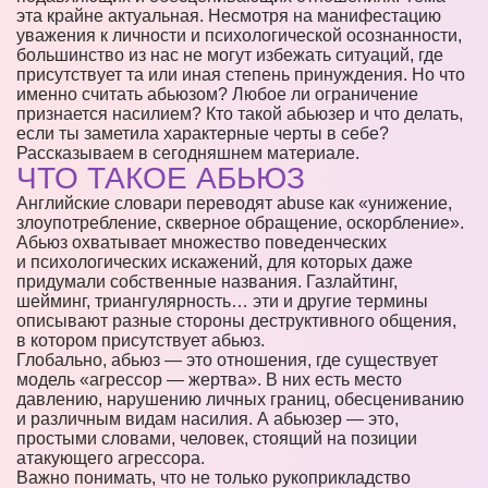
эта крайне актуальная. Несмотря на манифестацию
уважения к личности и психологической осознанности,
большинство из нас не могут избежать ситуаций, где
присутствует та или иная степень принуждения. Но что
именно считать абьюзом? Любое ли ограничение
признается насилием? Кто такой абьюзер и что делать,
если ты заметила характерные черты в себе?
Рассказываем в сегодняшнем материале.
ЧТО ТАКОЕ АБЬЮЗ
Английские словари переводят abuse как «унижение,
злоупотребление, скверное обращение, оскорбление».
Абьюз охватывает множество поведенческих
и психологических искажений, для которых даже
придумали собственные названия. Газлайтинг,
шейминг, триангулярность… эти и другие термины
описывают разные стороны деструктивного общения,
в котором присутствует абьюз.
Глобально, абьюз — это отношения, где существует
модель «агрессор — жертва». В них есть место
давлению, нарушению личных границ, обесцениванию
и различным видам насилия. А абьюзер — это,
простыми словами, человек, стоящий на позиции
атакующего агрессора.
Важно понимать, что не только рукоприкладство