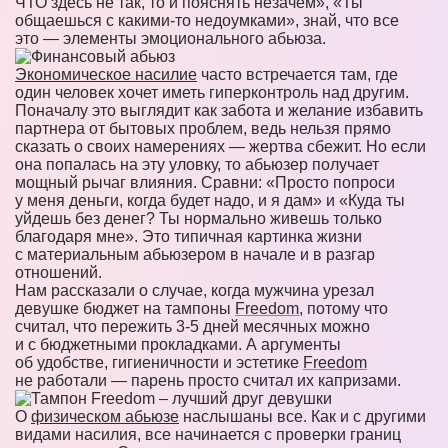
ЧТО здесь не так, то и пояснять незачем», «Ты
общаешься с какими-то недоумками», знай, что все
это — элементы эмоционального абьюза.
Экономическое насилие
часто встречается там, где
один человек хочет иметь гиперконтроль над другим.
Поначалу это выглядит как забота и желание избавить
партнера от бытовых проблем, ведь нельзя прямо
сказать о своих намерениях — жертва сбежит. Но если
она попалась на эту уловку, то абьюзер получает
мощный рычаг влияния. Сравни: «Просто попроси
у меня деньги, когда будет надо, и я дам» и «Куда ты
уйдешь без денег? Ты нормально живешь только
благодаря мне». Это типичная картинка жизни
с материальным абьюзером в начале и в разгар
отношений.
Нам рассказали о случае, когда мужчина урезал
девушке бюджет на тампоны
Freedom
, потому что
считал, что пережить 3-5 дней месячных можно
и с бюджетными прокладками. А аргументы
об удобстве, гигиеничности и эстетике
Freedom
не работали — парень просто считал их капризами.
О
физическом абьюзе
наслышаны все. Как и с другими
видами насилия, все начинается с проверки границ