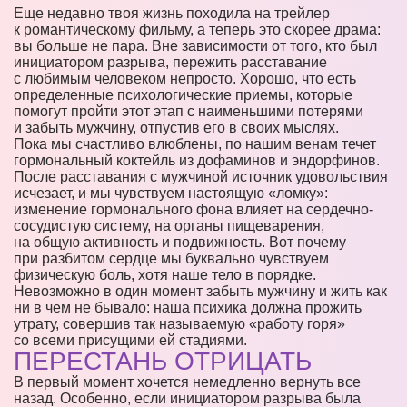
Еще недавно твоя жизнь походила на трейлер
к романтическому фильму, а теперь это скорее драма:
вы больше не пара. Вне зависимости от того, кто был
инициатором разрыва, пережить расставание
с любимым человеком непросто. Хорошо, что есть
определенные психологические приемы, которые
помогут пройти этот этап с наименьшими потерями
и забыть мужчину, отпустив его в своих мыслях.
Пока мы счастливо влюблены, по нашим венам течет
гормональный коктейль из дофаминов и эндорфинов.
После расставания с мужчиной источник удовольствия
исчезает, и мы чувствуем настоящую «ломку»:
изменение гормонального фона влияет на сердечно-
сосудистую систему, на органы пищеварения,
на общую активность и подвижность. Вот почему
при разбитом сердце мы буквально чувствуем
физическую боль, хотя наше тело в порядке.
Невозможно в один момент забыть мужчину и жить как
ни в чем не бывало: наша психика должна прожить
утрату, совершив так называемую «работу горя»
со всеми присущими ей стадиями.
ПЕРЕСТАНЬ ОТРИЦАТЬ
В первый момент хочется немедленно вернуть все
назад. Особенно, если инициатором разрыва была