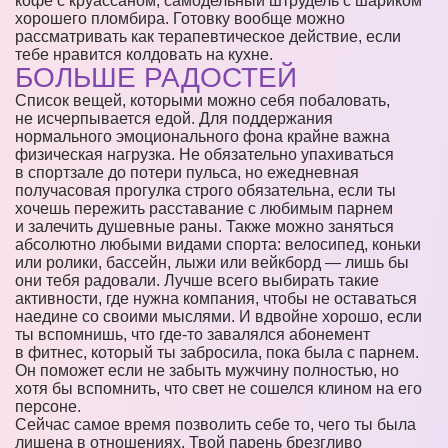
кофе с круассаном, самодельный штрудель с шариком
хорошего пломбира. Готовку вообще можно
рассматривать как терапевтическое действие, если
тебе нравится колдовать на кухне.
БОЛЬШЕ РАДОСТЕЙ
Список вещей, которыми можно себя побаловать,
не исчерпывается едой. Для поддержания
нормального эмоционального фона крайне важна
физическая нагрузка. Не обязательно упахиваться
в спортзале до потери пульса, но ежедневная
получасовая прогулка строго обязательна, если ты
хочешь пережить расставание с любимым парнем
и залечить душевные раны. Также можно заняться
абсолютно любыми видами спорта: велосипед, коньки
или ролики, бассейн, лыжи или вейкборд — лишь бы
они тебя радовали. Лучше всего выбирать такие
активности, где нужна компания, чтобы не оставаться
наедине со своими мыслями. И вдвойне хорошо, если
ты вспомнишь, что где-то завалялся абонемент
в фитнес, который ты забросила, пока была с парнем.
Он поможет если не забыть мужчину полностью, но
хотя бы вспомнить, что свет не сошелся клином на его
персоне.
Сейчас самое время позволить себе то, чего ты была
лишена в отношениях. Твой парень брезгливо