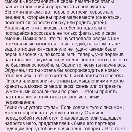
сможешь восстановить в своей памяти все этапы
ваших отношений и проработать свои чувства.
Вспомни знакомство, первые встречи, серьезные
решения, которые вы принимали вместе (съехаться,
пожениться, завести собаку или родить детей).
Анализируя эти эпизоды, особенно тщательно
постарайся воссоздать не только факты, но и свои
эмоции. Важно все, что ты чувствовала рядом с ним
в те или иные моменты. Поисследуй, на каком этапе
ваши отношения «свернули не туда»: какими были
первые звоночки, по которым ты теперь, уже пережив
расставание с мужчиной, можешь понять, что ваш союз
не был жизнеспособным. Оцени то, чему ты научилась.
Обдумай, что ты хотела бы воспроизводить в новых
отношениях, а от чего хотела бы избавиться навсегда.
Письма или дневники с этими размышлениями можно
хранить, а можно символически сжечь или отправить
бумажными корабликами по реке — чтобы принять
расставание и отпустить связанные с ними
переживания.
Техника «пустого стула». Если совсем туго с письмом,
можно попробовать устную технику. Ставишь
перед собой пустой стул, становишься или садишься
напротив него, представляешь бывшего партнера,
сидящим перед тобой и начинаешь говорить. Все то же