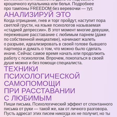
крошечного купальника или белья. Подробнее
про тампоны FREEDOM без веревочки —
тут
.
АНАЛИЗИРУЙ ЭТО
Когда отрицание, гнев и торг пройдут, наступит пора
светлой грусти, на языке психологов называемая
«стадией депрессии». В этот момент многие девушки,
пережившие расставание с любимым парнем (даже
по собственной инициативе), начинают жалеть
о разрыве, идеализировать в своей голове бывшего
партнера и думать о том, что можно было сделать
иначе. Сейчас самое время начать или продолжить
работу с психологом. Впрочем, покопаться в своей
душе можно и без помощи специалиста.
ТЕХНИКИ
ПСИХОЛОГИЧЕСКОЙ
САМОПОМОЩИ
ПРИ РАССТАВАНИИ
С ЛЮБИМЫМ
Пиши письма. Психологический эффект от спонтанного
письма от руки — такой же, как от личного разговора.
Пусть адресат этих писем никогда их не получит, но ты