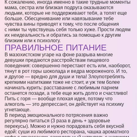
К сожалению, иногда именно в такие трудные моменты
мама, сестра или близкая подруга оказываются
людьми, которые не поддерживают тебя, а топят еще
больше. Обесценивание или навязывание тебе
чувства вины приводят к тому, что после общения
с ними ты чувствуешь себя только хуже. Прости людям
их неидеальность и обратись за помощью к другим
близким или к психологу.
ПРАВИЛЬНОЕ ПИТАНИЕ
В мазохистском угаре на фоне разрыва многие
девушки предаются расстройствам пищевого
поведения: совершенно перестают есть или, наоборот,
тянут в рот горы шоколада и ведра мороженого. И то,
и другое — вредно для души и тела! Злоупотреблять
крепкими напитками тоже не стоит, и уж тем более
начинать курить: расставание с любимым парнем
останется позади, а тебе еще жить долго и счастливо!
Пить с горя — вообще плохая идея, потому что
алкоголь — это депрессант, он действует на психику
угнетающе.
В период эмоционального потрясения важно
регулярно питаться (3 раза в день + здоровые
перекусы). Можно и нужно порадовать себя вкусной
едой: суши из любимого ресторана, чашка ароматного