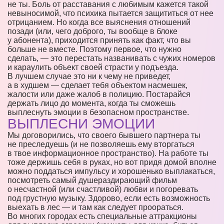
не ты. Боль от расставания с любимым кажется такой
невыносимой, что психика пытается защититься от нее
отрицанием. Но когда все выяснения отношений
позади (или, чего доброго, ты вообще в блоке
у абонента), приходится принять как факт, что вы
больше не вместе. Поэтому первое, что нужно
сделать, — это перестать названивать с чужих номеров
и караулить объект своей страсти у подъезда.
В лучшем случае это ни к чему не приведет,
а в худшем — сделает тебя объектом насмешек,
жалости или даже жалоб в полицию. Постарайся
держать лицо до момента, когда ты сможешь
выплеснуть эмоции в безопасном пространстве.
ВЫПЛЕСНИ ЭМОЦИИ
Мы договорились, что своего бывшего партнера ты
не преследуешь (и не позволяешь ему вторгаться
в твое информационное пространство). На работе ты
тоже держишь себя в руках, но вот придя домой вполне
можно поддаться импульсу и хорошенько выплакаться,
посмотреть самый душераздирающий фильм
о несчастной (или счастливой) любви и погоревать
под грустную музыку. Здорово, если есть возможность
выехать в лес — и там как следует проораться.
Во многих городах есть специальные аттракционы