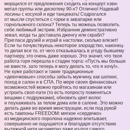
морщился от предложения сходить на концерт хэви-
метал группы или дискотеку 90-х? Отлично! Надевай
лосины с косухой и иди танцевать! Содрогался
от мысли спуститься с горки в аквапарке или
горнолыжного склона? Теперь ты можешь позволить
себе любимый экстрим. Избранник демонстративно
зевал, когда ты доставала дженгу или скрабл?
Пригласи друзей и играй в настолки, сколько влезет!
Если ты почувствуешь некоторое злорадство, наконец-
то делая все то, от чего отказывалась в угоду бывшему
партнеру, это очень даже хорошо. Это значит, что твоя
работа горя перешла к стадии торга: «Пусть мы больше
не вместе, зато теперь я могу делать то, что я хочу!».
Не хуже работают и такие традиционные
«девочковые» способы забыть мужчину, как шопинг,
поход в салон и в СПА. По мере своих финансовых
возможностей можно пройтись по магазинам или
устроить своп-пати (то есть попросту поменяться
вещами с подружками), обновить цвет волос
и поухаживать за телом дома или в салоне. Это можно
делать даже во время менструации, если под рукой
есть тампоны FREEDOM: мягкое «сердечко»
из медицинского поролона надежно впитывает,
совершенно не ощущается и благодаря отсутствию
вытяжной нити незаметно даже из-под самого