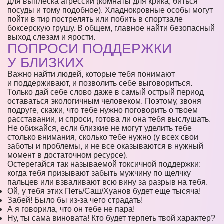
для выплеска агрессии (комнаты для крика, биться
посуды и тому подобное). Хладнокровные особы могут
пойти в тир пострелять или побить в спортзале
боксерскую грушу. В общем, главное найти безопасный
выход слезам и ярости.
ПОПРОСИ ПОДДЕРЖКИ
У БЛИЗКИХ
Важно найти людей, которые тебя понимают
и поддерживают, и позволить себе выговориться.
Только дай себе слово даже в самый острый период
оставаться экологичным человеком. Поэтому, звоня
подруге, скажи, что тебе нужно поговорить о твоем
расставании, и спроси, готова ли она тебя выслушать.
Не обижайся, если близкие не могут уделить тебе
столько внимания, сколько тебе нужно (у всех свои
заботы и проблемы, и не все оказываются в нужный
момент в достаточном ресурсе).
Остерегайся так называемой токсичной поддержки:
когда тебя призывают забыть мужчину по щелчку
пальцев или взваливают всю вину за разрыв на тебя.
Ой, у тебя этих Петь/Саш/Хуанов будет еще тысяча!
Забей! Было бы из-за чего страдать!
А я говорила, что он тебе не пара!
Ну, ты сама виновата! Кто будет терпеть твой характер?