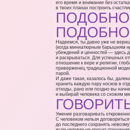
его время и внимание без остатка,
в твоих планах построить счастл
ПОДОБНО
ПОДОБНО
Надеемся, ты давно уже не вериш
(когда миниатюрным барышням нра
убеждений и ценностей — здесь д
и раскрываться. Для успешных отн
отношение к вере и религии, глоб
приверженец традиционной модели
парой.
И даже такая, казалось бы, далек
хранить каждую пару носков в от
отходы, рано или поздно вы начне
и выбирай человека со схожим м
ГОВОРИТЬ
Умение разговаривать откровенно
С человеком нельзя договориться 
до последнего сохранять невозму
если человек не просит прощения