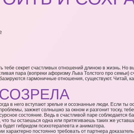
е
ть тебе секрет счастливых отношений длиною в жизнь. Но в
тливая пара (вопреки афоризму Льва Толстого про семьи) с
базируются гармоничные отношения, существуют. Читай, ка
 СОЗРЕЛА
огда в него вступают зрелые и осознанные люди. Если ты о
проблемы, зажжет солнышко за окном и разгонит тоску, теб
сурсное состояние. Ведь в счастливой паре соблюдается ба
я, что ты остаешься одна или притягиваешь таких же устав
а будет гибридом психотерапевта и аниматора.
и характерно постоянно требовать от партнера доказатель