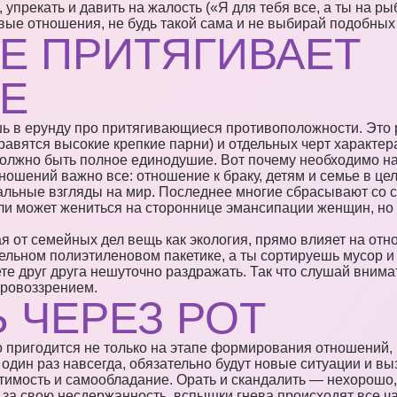
 упрекать и давить на жалость («Я для тебя все, а ты на рыб
ивые отношения, не будь такой сама и не выбирай подобных
Е ПРИТЯГИВАЕТ
Е
ь в ерунду про притягивающиеся противоположности. Это 
вятся высокие крепкие парни) и отдельных черт характера
олжно быть полное единодушие. Вот почему необходимо на
ошений важно все: отношение к браку, детям и семье в цел
альные взгляды на мир. Последнее многие сбрасывают со сч
 может жениться на стороннице эмансипации женщин, но в
ая от семейных дел вещь как экология, прямо влияет на от
дельном полиэтиленовом пакетике, а ты сортируешь мусор 
те друг друга нешуточно раздражать. Так что слушай внима
ировоззрением.
 ЧЕРЕЗ РОТ
 пригодится не только на этапе формирования отношений, 
один раз навсегда, обязательно будут новые ситуации и вы
тимость и самообладание. Орать и скандалить — нехорошо,
 за свою несдержанность, вспышки гнева происходят все ча