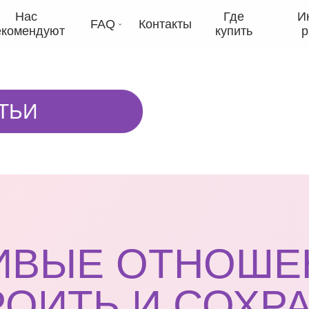
Нас
Где
И
FAQ
Контакты
екомендуют
купить
р
ТЬИ
ИВЫЕ ОТНОШЕН
ОИТЬ И СОХР