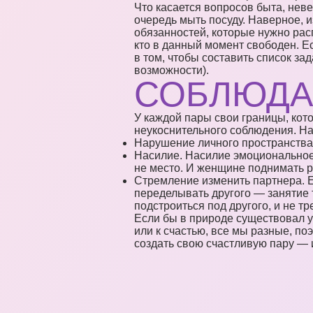
Что касается вопросов быта, неве
очередь мыть посуду. Наверное, и
обязанностей, которые нужно расп
кто в данный момент свободен. Ес
в том, чтобы составить список з
возможности).
СОБЛЮДА
У каждой пары свои границы, кот
неукоснительного соблюдения. Н
Нарушение личного пространства 
Насилие. Насилие эмоциональное,
не место. И женщине поднимать ру
Стремление изменить партнера. Ес
переделывать другого — занятие 
подстроиться под другого, и не т
Если бы в природе существовал у
или к счастью, все мы разные, по
создать свою счастливую пару — и