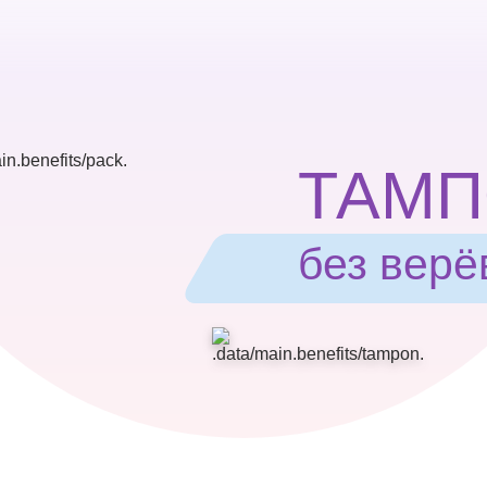
ТАМ
без верё