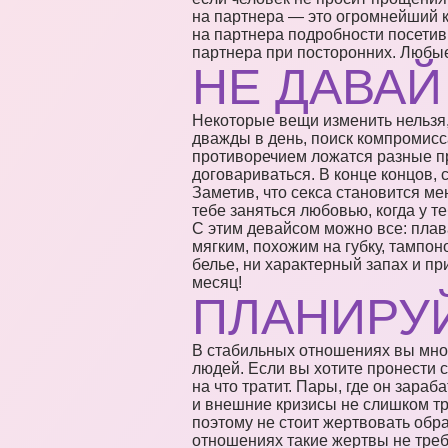
на партнера — это огромнейший к
на партнера подробности посетив
партнера при посторонних. Любы
НЕ ДАВАЙ
Некоторые вещи изменить нельзя,
дважды в день, поиск компромисс
противоречием ложатся разные п
договариваться. В конце концов, 
Заметив, что секса становится ме
тебе заняться любовью, когда у 
С этим девайсом можно все: плав
мягким, похожим на губку, тампон
белье, ни характерный запах и пр
месяц!
ПЛАНИРУ
В стабильных отношениях вы мног
людей. Если вы хотите пронести с
на что тратит. Пары, где он зара
и внешние кризисы не слишком тр
поэтому не стоит жертвовать обр
отношениях такие жертвы не треб