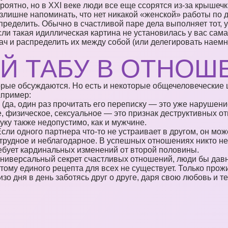
роятно, но в XXI веке люди все еще ссорятся из-за крышечки
злишне напоминать, что нет никакой «женской» работы по д
ределить. Обычно в счастливой паре дела выполняет тот, у
ли такая идиллическая картина не установилась у вас сама 
адач и распределить их между собой (или делегировать нае
Й ТАБУ В ОТНОШ
орые обсуждаются. Но есть и некоторые общечеловеческие
апример:
(да, один раз прочитать его переписку — это уже нарушени
 физическое, сексуальное — это признак деструктивных о
ку также недопустимо, как и мужчине.
ли одного партнера что-то не устраивает в другом, он може
трудное и неблагодарное. В успешных отношениях никто не
ребует кардинальных изменений от второй половины.
ниверсальный секрет счастливых отношений, люди бы давно
этому единого рецепта для всех не существует. Только про
зо дня в день заботясь друг о друге, даря свою любовь и те