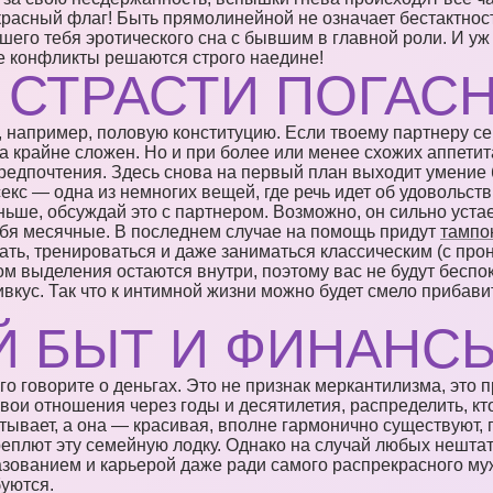
расный флаг! Быть прямолинейной не означает бестактнос
шего тебя эротического сна с бывшим в главной роли. И уж
е конфликты решаются строго наедине!
 СТРАСТИ ПОГАС
 например, половую конституцию. Если твоему партнеру сек
а крайне сложен. Но и при более или менее схожих аппет
редпочтения. Здесь снова на первый план выходит умение
секс — одна из немногих вещей, где речь идет об удовольств
ньше, обсуждай это с партнером. Возможно, он сильно уста
тебя месячные. В последнем случае на помощь придут
тампо
ать, тренироваться и даже заниматься классическим (с про
ом выделения остаются внутри, поэтому вас не будут беспо
ивкус. Так что к интимной жизни можно будет смело прибав
Й БЫТ И ФИНАНС
о говорите о деньгах. Это не признак меркантилизма, это
вои отношения через годы и десятилетия, распределить, кто
батывает, а она — красивая, вполне гармонично существуют, 
еплют эту семейную лодку. Однако на случай любых нештат
азованием и карьерой даже ради самого распрекрасного му
уются.