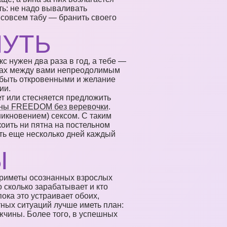
ть: не надо вываливать
 совсем табу — бранить своего
НУТЬ
с нужен два раза в год, а тебе —
итах между вами непреодолимым
 быть откровенными и желание
ии.
ет или стесняется предложить
ны FREEDOM без веревочки
.
никновением) сексом. С таким
коить ни пятна на постельном
ить еще несколько дней каждый
Ы
 приметы осознанных взрослых
 сколько зарабатывает и кто
пока это устраивает обоих,
ных ситуаций лучше иметь план:
жчины. Более того, в успешных