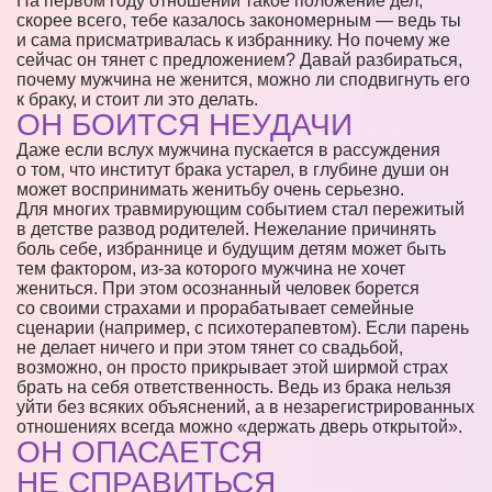
На первом году отношений такое положение дел,
скорее всего, тебе казалось закономерным — ведь ты
и сама присматривалась к избраннику. Но почему же
сейчас он тянет с предложением? Давай разбираться,
почему мужчина не женится, можно ли сподвигнуть его
к браку, и стоит ли это делать.
ОН БОИТСЯ НЕУДАЧИ
Даже если вслух мужчина пускается в рассуждения
о том, что институт брака устарел, в глубине души он
может воспринимать женитьбу очень серьезно.
Для многих травмирующим событием стал пережитый
в детстве развод родителей. Нежелание причинять
боль себе, избраннице и будущим детям может быть
тем фактором, из-за которого мужчина не хочет
жениться. При этом осознанный человек борется
со своими страхами и прорабатывает семейные
сценарии (например, с психотерапевтом). Если парень
не делает ничего и при этом тянет со свадьбой,
возможно, он просто прикрывает этой ширмой страх
брать на себя ответственность. Ведь из брака нельзя
уйти без всяких объяснений, а в незарегистрированных
отношениях всегда можно «держать дверь открытой».
ОН ОПАСАЕТСЯ
НЕ СПРАВИТЬСЯ