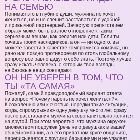
НА СЕМЬЮ
Понимая это в глубине души, мужчина не хочет
жениться, но и не спешит расставаться с удобной
и привычной партнершей. Зачастую препятствием
к браку может быть разное отношение к таким
серьезным вещам, как религия или дети. Если ты
хочешь троих наследников, а он — ни одного, вы
можете завести в качестве компромисса хомячка, но
рано или поздно противоречия по столь глобальному
вопросу все равно дадут о себе знать. Поэтому лучше
сразу искать человека, с которым твои взгляды
на базовые вещи совпадают.
ОН НЕ УВЕРЕН В ТОМ, ЧТО
ТЫ «ТА САМАЯ»
Пожалуй, самый правдоподобный вариант ответа
на вопрос «Почему парень не хочет жениться?».
К сожалению или к счастью, нередки такие ситуации,
когда, «промурыжив» одну девушку много лет, сразу
после расставания мужчина скоропалительно женится
на другой. При этом вероятно, что мужчина окружен
множеством подружек (речь не о девушках в вашей
общей компании, а о его приватном круге общения),
переписывается с другими барышнями и не удаляет