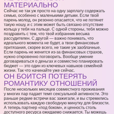
МАТЕРИАЛЬНО
Сейчас не так уж просто на одну зарплату содержать
семью, особенно с маленькими детьми. Если твой
парень молод, он резонно опасается, что не потянет
такую ношу, и с этим может быть связано отсутствие
кольца у тебя на пальце. С одной стороны, тебя можно
поздравить с тем, что твой избранник весьма
рассудителен. С другой — важно понимать, что
идеального момента не будет, а твои финансовые
притязания, скорее всего, не такие уж заоблачные.
Если парень не женится из-за финансовых страхов,
нужно откровенно поговорить. Вообще умение
договариваться о деньгах и совместно планировать
бюджет — это один из ключевых навыков семейной
жизни. Так что начинайте уже сейчас.
ОН БОИТСЯ ПОТЕРЯТЬ
РОМАНТИКУ ОТНОШЕНИЙ
После нескольких месяцев совместного проживания
у многих пар падает темп сексуальной активности. Это
раньше редкие встречи вас зажигали, и вы стремились
использовать каждую свободную минутку для близости.
А теперь партнер «под боком», и ценность столь
доступного ресурса ожидаемо снижается. Ты можешь