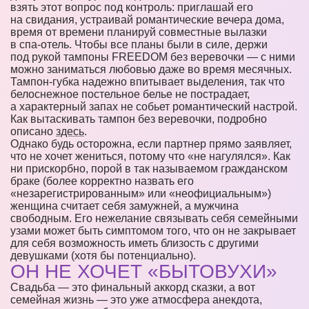
взять этот вопрос под контроль: приглашай его
на свидания, устраивай романтические вечера дома,
время от времени планируй совместные вылазки
в спа-отель. Чтобы все планы были в силе, держи
под рукой тампоны FREEDOM без веревочки — с ними
можно заниматься любовью даже во время месячных.
Тампон-губка надежно впитывает выделения, так что
белоснежное постельное белье не пострадает,
а характерный запах не собьет романтический настрой.
Как вытаскивать тампон без веревочки, подробно
описано
здесь
.
Однако будь осторожна, если партнер прямо заявляет,
что не хочет жениться, потому что «не нагулялся». Как
ни прискорбно, порой в так называемом гражданском
браке (более корректно назвать его
«незарегистрированным» или «неофициальным»)
женщина считает себя замужней, а мужчина
свободным. Его нежелание связывать себя семейными
узами может быть симптомом того, что он не закрывает
для себя возможность иметь близость с другими
девушками (хотя бы потенциально).
ОН НЕ ХОЧЕТ «БЫТОВУХИ»
Свадьба — это финальный аккорд сказки, а вот
семейная жизнь — это уже атмосфера анекдота,