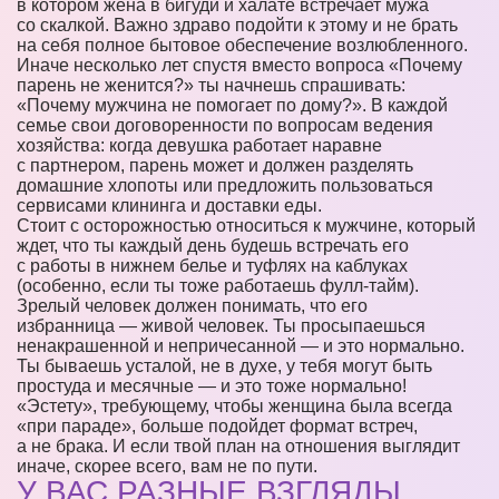
в котором жена в бигуди и халате встречает мужа
со скалкой. Важно здраво подойти к этому и не брать
на себя полное бытовое обеспечение возлюбленного.
Иначе несколько лет спустя вместо вопроса «Почему
парень не женится?» ты начнешь спрашивать:
«Почему мужчина не помогает по дому?». В каждой
семье свои договоренности по вопросам ведения
хозяйства: когда девушка работает наравне
с партнером, парень может и должен разделять
домашние хлопоты или предложить пользоваться
сервисами клининга и доставки еды.
Стоит с осторожностью относиться к мужчине, который
ждет, что ты каждый день будешь встречать его
с работы в нижнем белье и туфлях на каблуках
(особенно, если ты тоже работаешь фулл-тайм).
Зрелый человек должен понимать, что его
избранница — живой человек. Ты просыпаешься
ненакрашенной и непричесанной — и это нормально.
Ты бываешь усталой, не в духе, у тебя могут быть
простуда и месячные — и это тоже нормально!
«Эстету», требующему, чтобы женщина была всегда
«при параде», больше подойдет формат встреч,
а не брака. И если твой план на отношения выглядит
иначе, скорее всего, вам не по пути.
У ВАС РАЗНЫЕ ВЗГЛЯДЫ