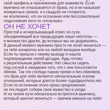
свой профиль в приложении для знакомств. Если
мужчина не отказывается от брака, но и не называет
конкретных сроков, и к свадьбе не готовится,
не исключено, что он осознанно или бессознательно
подыскивает кого-то «получше».
ОН НЕ ХОЧЕТ
Простой и исчерпывающий ответ, по сути,
объединяющий все предыдущие наши гипотезы —
и множество других, до которых мы не додумались.
В данный момент мужчина просто не хочет жениться —
на тебе конкретно или на любой женщине вообще.
Если ты пришла к такому выводу и нашла
подтверждение своей догадке, будь готова
к решительным действиям. Нет смысла сидеть
под сосной в ожидании того, что с нее посыплются
яблоки. Так что сообщи парню прямо и без обиняков,
что брак для тебя является обязательным этапом
отношений, которые длятся более года/двух/пяти лет.
Если по истечении этого срока предложения
не последует, собери свое мужество и уходи.
И на твоем пути обязательно встретится мужчина,
который захочет жениться — причем именно на тебе!