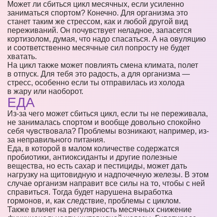
Может ли сбиться цикл месячных, если усиленно
заниматься спортом? Конечно. Для организма это
станет таким же стрессом, как и любой другой вид
переживаний. Он почувствует неладное, запасется
кортизолом, думая, что надо спасаться. А на овуляцию
и соответственно месячные сил попросту не будет
хватать.
На цикл также может повлиять смена климата, полет
в отпуск. Для тебя это радость, а для организма —
стресс, особенно если ты отправилась из холода
в жару или наоборот.
ЕДА
Из-за чего может сбиться цикл, если ты не переживала,
не занималась спортом и вообще довольно спокойно
себя чувствовала? Проблемы возникают, например, из-
за неправильного питания.
Еда, в которой в малом количестве содержатся
пробиотики, антиоксиданты и другие полезные
вещества, но есть сахар и пестициды, может дать
нагрузку на щитовидную и надпочечную железы. В этом
случае организм направит все силы на то, чтобы с ней
справиться. Тогда будет нарушена выработка
гормонов, и, как следствие, проблемы с циклом.
Также влияет на регулярность месячных снижение