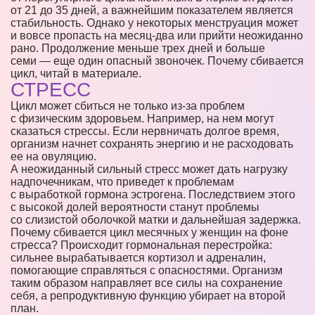
от 21 до 35 дней, а важнейшим показателем является
стабильность. Однако у некоторых менструация может
и вовсе пропасть на месяц-два или прийти неожиданно
рано. Продолжение меньше трех дней и больше
семи — еще один опасный звоночек. Почему сбивается
цикл, читай в материале.
СТРЕСС
Цикл может сбиться не только из-за проблем
с физическим здоровьем. Например, на нем могут
сказаться стрессы. Если нервничать долгое время,
организм начнет сохранять энергию и не расходовать
ее на овуляцию.
А неожиданный сильный стресс может дать нагрузку
надпочечникам, что приведет к проблемам
с выработкой гормона эстрогена. Последствием этого
с высокой долей вероятности станут проблемы
со слизистой оболочкой матки и дальнейшая задержка.
Почему сбивается цикл месячных у женщин на фоне
стресса? Происходит гормональная перестройка:
сильнее вырабатывается кортизол и адреналин,
помогающие справляться с опасностями. Организм
таким образом направляет все силы на сохранение
себя, а репродуктивную функцию убирает на второй
план.