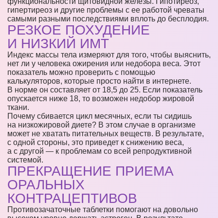
функциональности щитовидной железы. Гипотиреоз,
гипертиреоз и другие проблемы с ее работой чреваты
самыми разными последствиями вплоть до бесплодия.
РЕЗКОЕ ПОХУДЕНИЕ
И НИЗКИЙ ИМТ
Индекс массы тела измеряют для того, чтобы выяснить,
нет ли у человека ожирения или недобора веса. Этот
показатель можно проверить с помощью
калькуляторов, которые просто найти в интернете.
В норме он составляет от 18,5 до 25. Если показатель
опускается ниже 18, то возможен недобор жировой
ткани.
Почему сбивается цикл месячных, если ты сидишь
на низкожировой диете? В этом случае в организме
может не хватать питательных веществ. В результате,
с одной стороны, это приведет к снижению веса,
а с другой — к проблемам со всей репродуктивной
системой.
ПРЕКРАЩЕНИЕ ПРИЕМА
ОРАЛЬНЫХ
КОНТРАЦЕПТИВОВ
Противозачаточные таблетки помогают на довольно