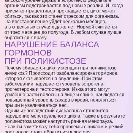
высоком уровне держать эстроген. В результате
организм подстраивается под новые реалии. И, когда
прием контрацептивов прекращается, цикл может
сбиться, так как это станет стрессом для организма.
На восстановление уйдет несколько месяцев,
а в отдельных случаях даже лет. Нормой считается
от трех месяцев до полугода. В любом случае лучше
обратиться к врачу.
НАРУШЕНИЕ БАЛАНСА
ГОРМОНОВ
ПРИ ПОЛИКИСТОЗЕ
Почему сбивается цикл у женщин при поликистозе
яичников? Происходит разбалансировка гормонов,
которая сказывается на овуляции. При этом
заболевании нарушается уровень эстрогена,
прогестерона и тестостерона. Из-за этого могут
усиленно расти волосы на лице и спине, наблюдаться
повышенный уровень сахара в крови, появляться
прыщи и увеличиваться вес.
Одним из последствий дисбаланса становится
нарушение менструального цикла. Также в результате
поликистоза может наступить ранняя менопауза.
Если ты заметила у себя проблемы с циклом и резкий
рост волос, стоит обратиться к доктору.