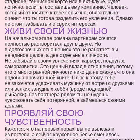
стадионе, теннисном корте или в яхт-клубе, будет
логично, если ты составишь ему компанию. Человек,
который относится к тебе серьезно, обязательно
оценит, что ты готова разделить его увлечения. Однако
не стоит забывать и о своих интересах!
ЖИВИ СВОЕЙ ЖИЗНЬЮ
На начальном этапе романа партнерам хочется
полностью раствориться друг в друге. Но
в долгосрочных отношениях это не работает: вы
не единое целое, а две отдельные личности.
Не забывай о своих увлечениях, карьере, подругах,
саморазвитии. Это ценный вклад в отношения, потому
что о многогранной личности никогда не скажут, что она
подобна прочитанной книге. Плюс к этому, тебе
не захочется удерживать мужчину от встреч с друзьями
или всяких занудных хобби (вроде подледной
рыбалки): без партнера рядом ты не будешь
чувствовать себя потерянной, а займешься своими
делами.
ПРОЯВЛЯЙ СВОЮ
ЧУВСТВЕННОСТЬ
Кажется, что на первых порах, вы не вылезали
из постели, а сейчас кружевное белье сменилось