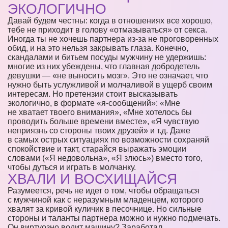
ЭКОЛОГИЧНО
Давай будем честны: когда в отношениях все хорошо,
тебе не приходит в голову «отмазываться» от секса.
Иногда ты не хочешь партнера из-за не проговоренных
обид, и на это нельзя закрывать глаза. Конечно,
скандалами и битьем посуды мужчину не удержишь:
многие из них убеждены, что главная добродетель
девушки — «не выносить мозг». Это не означает, что
нужно быть услужливой и молчаливой в ущерб своим
интересам. Но претензии стоит высказывать
экологично, в формате «я-сообщений»: «Мне
не хватает твоего внимания», «Мне хотелось бы
проводить больше времени вместе», «Я чувствую
неприязнь со стороны твоих друзей» и т.д. Даже
в самых острых ситуациях по возможности сохраняй
спокойствие и такт, старайся выражать эмоции
словами («Я недовольна», «Я злюсь») вместо того,
чтобы дуться и играть в молчанку.
ХВАЛИ И ВОСХИЩАЙСЯ
Разумеется, речь не идет о том, чтобы обращаться
с мужчиной как с неразумным младенцем, которого
хвалят за кривой куличик в песочнице. Но сильные
стороны и таланты партнера можно и нужно подмечать.
Он виртуозно водит машину? Заработал