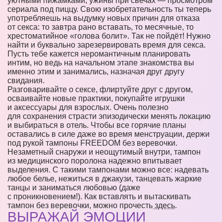
уютными пижамками, ужины при свечах — просмотром
сериала под пиццу. Свою изобретательность ты теперь
употребляешь на выдумку новых причин для отказа
от секса: то завтра рано вставать, то месячные, то
хрестоматийное «голова болит». Так не пойдёт! Нужно
найти и буквально зарезервировать время для секса.
Пусть тебе кажется неромантичным планировать
интим, но ведь на начальном этапе знакомства вы
именно этим и занимались, назначая друг другу
свидания.
Разговаривайте о сексе, флиртуйте друг с другом,
осваивайте новые практики, покупайте игрушки
и аксессуары для взрослых. Очень полезно
для сохранения страсти эпизодически менять локацию
и выбираться в отель. Чтобы все горячие планы
оставались в силе даже во время менструации, держи
под рукой тампоны FREEDOM без веревочки.
Незаметный снаружи и неощутимый внутри, тампон
из медицинского поролона надежно впитывает
выделения. С такими тампонами можно все: надевать
любое белье, нежиться в джакузи, танцевать жаркие
танцы и заниматься любовью (даже
с проникновением!). Как вставлять и вытаскивать
тампон без веревочки, можно прочесть
здесь
.
ВЫРАЖАЙ ЭМОЦИИ