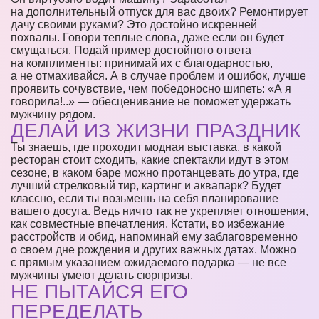
на дополнительный отпуск для вас двоих? Ремонтирует
дачу своими руками? Это достойно искренней
похвалы. Говори теплые слова, даже если он будет
смущаться. Подай пример достойного ответа
на комплименты: принимай их с благодарностью,
а не отмахивайся. А в случае проблем и ошибок, лучше
проявить сочувствие, чем победоносно шипеть: «А я
говорила!..» — обесценивание не поможет удержать
мужчину рядом.
ДЕЛАЙ ИЗ ЖИЗНИ ПРАЗДНИК
Ты знаешь, где проходит модная выставка, в какой
ресторан стоит сходить, какие спектакли идут в этом
сезоне, в каком баре можно протанцевать до утра, где
лучший стрелковый тир, картинг и аквапарк? Будет
классно, если ты возьмешь на себя планирование
вашего досуга. Ведь ничто так не укрепляет отношения,
как совместные впечатления. Кстати, во избежание
расстройств и обид, напоминай ему заблаговременно
о своем дне рождения и других важных датах. Можно
с прямым указанием ожидаемого подарка — не все
мужчины умеют делать сюрпризы.
НЕ ПЫТАЙСЯ ЕГО
ПЕРЕДЕЛАТЬ