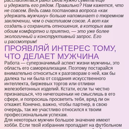
расслабляться рано! Ведь нужно суметь еще
и удержать его рядом. Правильно? Нам кажется, что
не совсем. Ведь сама постановка вопроса «как
удержать мужчину» больше напоминает о тюремном
заключении, чем о счастливом союзе. А вот как
создать и сохранить отношения, в которых вам
обоим комфортно и приятно, — это уже более
экологичный и конструктивный запрос. Его
и рассмотрим!
ПРОЯВЛЯЙ ИНТЕРЕС ТОМУ,
ЧТО ДЕЛАЕТ МУЖЧИНА
Работа — суперзначимый аспект жизни мужчины, это
область его самореализации. Поэтому постарайся
внимательно относиться к разговорам о ней, как бы
далека ты ни была от создания искусственного
интеллекта, биржевых торгов или отливки
железобетонных изделий. Кстати, если ты честно
признаешься, что ничегошеньки не смыслишь в его
сфере, и попросишь просветить тебя, вряд ли он
откажет. Конечно, важно, чтобы партнер, в свою
очередь, так же участливо относился к твоим
профессиональным успехам.
Для некоторых мужчин большое значение имеют
хобби. Если твой избранник пропадает на футбольном