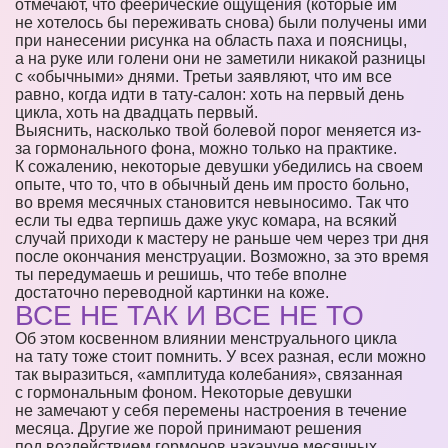
отмечают, что феерические ощущения (которые им
не хотелось бы переживать снова) были получены ими
при нанесении рисунка на область паха и поясницы,
а на руке или голени они не заметили никакой разницы
с «обычными» днями. Третьи заявляют, что им все
равно, когда идти в тату-салон: хоть на первый день
цикла, хоть на двадцать первый.
Выяснить, насколько твой болевой порог меняется из-
за гормонального фона, можно только на практике.
К сожалению, некоторые девушки убедились на своем
опыте, что то, что в обычный день им просто больно,
во время месячных становится невыносимо. Так что
если ты едва терпишь даже укус комара, на всякий
случай приходи к мастеру не раньше чем через три дня
после окончания менструации. Возможно, за это время
ты передумаешь и решишь, что тебе вполне
достаточно переводной картинки на коже.
ВСЕ НЕ ТАК И ВСЕ НЕ ТО
Об этом косвенном влиянии менструального цикла
на тату тоже стоит помнить. У всех разная, если можно
так выразиться, «амплитуда колебания», связанная
с гормональным фоном. Некоторые девушки
не замечают у себя перемены настроения в течение
месяца. Другие же порой принимают решения
под воздействием гормонов накануне месячных,