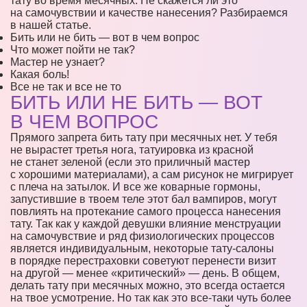
тату во время месячных. Не скажется ли это
на самочувствии и качестве нанесения? Разбираемся
в нашей статье.
Бить или не бить — вот в чем вопрос
Что может пойти не так?
Мастер не узнает?
Какая боль!
Все не так и все не то
БИТЬ ИЛИ НЕ БИТЬ — ВОТ
В ЧЕМ ВОПРОС
Прямого запрета бить тату при месячных нет. У тебя
не вырастет третья нога, татуировка из красной
не станет зеленой (если это приличный мастер
с хорошими материалами), а сам рисунок не мигрирует
с плеча на затылок. И все же коварные гормоны,
запустившие в твоем теле этот бал вампиров, могут
повлиять на протекание самого процесса нанесения
тату. Так как у каждой девушки влияние менструации
на самочувствие и ряд физиологических процессов
является индивидуальным, некоторые тату-салоны
в порядке перестраховки советуют перенести визит
на другой — менее «критический» — день. В общем,
делать тату при месячных можно, это всегда остается
на твое усмотрение. Но так как это все-таки чуть более