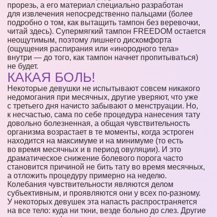
прорезь, а его материал специально разработан
для извлечения непосредственно пальцами (более
подробно о том, как вытащить тампон без веревочки,
читай здесь). Супермягкий тампон FREEDOM остается
неощутимым, поэтому лишнего дискомфорта
(ощущения распирания или «инородного тела»
внутри — до того, как тампон начнет пропитываться)
не будет.
КАКАЯ БОЛЬ!
Некоторые девушки не испытывают совсем никакого
недомогания при месячных, другие уверяют, что уже
с третьего дня начисто забывают о менструации. Но,
к несчастью, сама по себе процедура нанесения тату
довольно болезненная, а общая чувствительность
организма возрастает в те моменты, когда эстроген
находится на максимуме и на минимуме (то есть
во время месячных и в период овуляции). И это
драматическое снижение болевого порога часто
становится причиной не бить тату во время месячных,
а отложить процедуру примерно на неделю.
Колебания чувствительности являются делом
субъективным, и проявляются они у всех по-разному.
У некоторых девушек эта напасть распространяется
на все тело: куда ни ткни, везде больно до слез. Другие