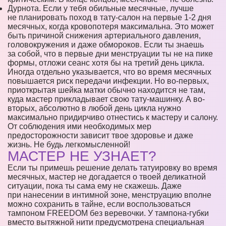
Дурнота. Если у тебя обильные месячные, лучше
не планировать поход в тату-салон на первые 1-2 дня
месячных, когда кровопотеря максимальна. Это может
быть причиной снижения артериального давления,
головокружения и даже обмороков. Если ты знаешь
за собой, что в первые дни менструации ты не на пике
формы, отложи сеанс хотя бы на третий день цикла.
Иногда отдельно указывается, что во время месячных
повышается риск передачи инфекции. Но во-первых,
приоткрытая шейка матки обычно находится не там,
куда мастер прикладывает свою тату-машинку. А во-
вторых, абсолютно в любой день цикла нужно
максимально придирчиво отнестись к мастеру и салону.
От соблюдения ими необходимых мер
предосторожности зависит твое здоровье и даже
жизнь. Не будь легкомысленной!
МАСТЕР НЕ УЗНАЕТ?
Если ты примешь решение делать татуировку во время
месячных, мастер не догадается о твоей деликатной
ситуации, пока ты сама ему не скажешь. Даже
при нанесении в интимной зоне, менструацию вполне
можно сохранить в тайне, если воспользоваться
тампоном FREEDOM без веревочки. У тампона-губки
вместо вытяжной нити предусмотрена специальная