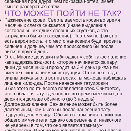
серьезная процедура, чем покраска ногтей, имеет
смысл разобраться с тем,
ЧТО МОЖЕТ ПОЙТИ НЕ ТАК?
Разжижение крови. Свертываемость крови во время
месячных слегка снижается (иначе выделения
состояли бы их одних сплошных сгустков, а это
затруднило бы их отхождение). Поэтому не факт, но
есть вероятность, что место нанесения будет кровить
сильнее и дольше, чем это происходило бы после
битья в другой день.
Отек. Многие девушки наблюдают у себя такое явление
как задержка жидкости, которое начинается за пару
дней до месячных и проходит на 3-4 день цикла или
вместе с окончанием менструации. Отеки не всегда
видны визуально, а вот на весах ты можешь наблюдать
лишние кило-два. После нанесения татуировки
и без этого почти всегда появляется отек. Считается,
что в области тату, сделанного во время месячных, он
держится дольше обычного (до 3 недель).
Долгое заживление. Заживление может быть более
длительным, чем было бы после нанесения тату
в другой день месяца. Обычно в этом винят снижение
общего иммунитета, однако современные гинекологи
не уверены в том, что оно является таким уж
критическим. В конце концов, месячные — не болезнь.