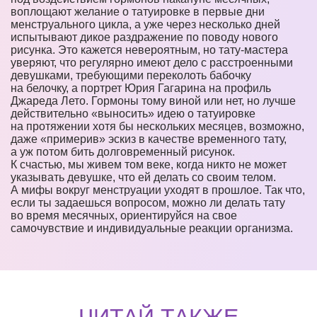
воплощают желание о татуировке в первые дни
менструального цикла, а уже через несколько дней
испытывают дикое раздражение по поводу нового
рисунка. Это кажется невероятным, но тату-мастера
уверяют, что регулярно имеют дело с расстроенными
девушками, требующими переколоть бабочку
на белочку, а портрет Юрия Гагарина на профиль
Джареда Лето. Гормоны тому виной или нет, но лучше
действительно «выносить» идею о татуировке
на протяжении хотя бы нескольких месяцев, возможно,
даже «примерив» эскиз в качестве временного тату,
а уж потом бить долговременный рисунок.
К счастью, мы живем том веке, когда никто не может
указывать девушке, что ей делать со своим телом.
А мифы вокруг менструации уходят в прошлое. Так что,
если ты задаешься вопросом, можно ли делать тату
во время месячных, ориентируйся на свое
самочувствие и индивидуальные реакции организма.