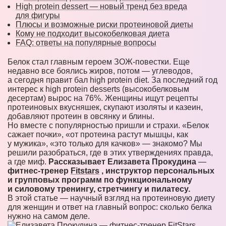
High protein dessert — новый тренд без вреда
для фигуры
Плюсы и возможные риски протеиновой диеты
Кому не подходит высокобелковая диета
FAQ: ответы на популярные вопросы
Белок стал главным героем ЗОЖ-повестки. Еще
недавно все боялись жиров, потом — углеводов,
а сегодня правит бал high protein diet. За последний год
интерес к high protein desserts (высокобелковым
десертам) вырос на 76%. Женщины ищут рецепты
протеиновых вкусняшек, скупают изоляты и казеин,
добавляют протеин в овсянку и блины.
Но вместе с популярностью пришли и страхи. «Белок
сажает почки», «от протеина растут мышцы, как
у мужика», «это только для качков» — знакомо? Мы
решили разобраться, где в этих утверждениях правда,
а где миф.
Рассказывает
Елизавета Прокудина
—
фитнес-тренер
Fitstars
, инструктор персональных
и групповых программ по функциональному
и силовому тренингу, стретчингу и пилатесу.
В этой статье — научный взгляд на протеиновую диету
для женщин и ответ на главный вопрос: сколько белка
нужно на самом деле.