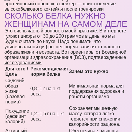
СКОЛЬКО БЕЛКА НУЖНО
ЖЕНЩИНАМ НА САМОМ ДЕЛЕ
Это очень частый вопрос в моей практике. В интернете
гуляют цифры от 30 до 200 граммов в день, но мы
будем считать по науке. Надо понимать, что
универсальной цифры нет, норма зависит от вашего
образа жизни и возраста. Вот ориентиры от Всемирной
организации здравоохранения (ВОЗ), подтвержденные
исследованиями
:
Для кого /
Рекомендуемая
Зачем это нужно
Цель
норма белка
Сидячий
образ
Минимальная норма для
0,8–1 г на 1 кг
жизни
поддержания здоровья и
веса
(базовая
работы организма.
норма)
Сохраняет мышечную
Похудение
1,2–1,5 г на 1 кг
массу, которая легко
(дефицит
веса
теряется при снижении
калорий)
калорийности рациона.
Активный
Обеспечивает мышцы