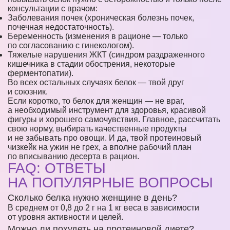
консультации с врачом:
Заболевания почек (хроническая болезнь почек,
почечная недостаточность).
Беременность (изменения в рационе — только
по согласованию с гинекологом).
Тяжелые нарушения ЖКТ (синдром раздраженного
кишечника в стадии обострения, некоторые
ферментопатии).
Во всех остальных случаях белок — твой друг
и союзник.
Если коротко, то белок для женщин — не враг,
а необходимый инструмент для здоровья, красивой
фигуры и хорошего самочувствия. Главное, рассчитать
свою норму, выбирать качественные продукты
и не забывать про овощи. И да, твой протеиновый
чизкейк на ужин не грех, а вполне рабочий план
по вписыванию десерта в рацион.
FAQ: ОТВЕТЫ
НА ПОПУЛЯРНЫЕ ВОПРОСЫ
Сколько белка нужно женщине в день?
В среднем от 0,8 до 2 г на 1 кг веса в зависимости
от уровня активности и целей.
Можно ли похудеть на протеиновой диете?