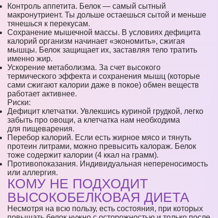
Контроль аппетита. Белок — самый сытный
макронутриент. Ты дольше остаешься сытой и меньше
тянешься к перекусам.
Сохранение мышечной массы. В условиях дефицита
калорий организм начинает «экономить», сжигая
мышцы. Белок защищает их, заставляя тело тратить
именно жир.
Ускорение метаболизма. За счет высокого
термического эффекта и сохранения мышц (которые
сами сжигают калории даже в покое) обмен веществ
работает активнее.
Риски:
Дефицит клетчатки. Увлекшись куриной грудкой, легко
забыть про овощи, а клетчатка нам необходима
для пищеварения.
Перебор калорий. Если есть жирное мясо и тянуть
протеин литрами, можно превысить калораж. Белок
тоже содержит калории (4 ккал на грамм).
Противопоказания. Индивидуальная непереносимость
или аллергия.
КОМУ НЕ ПОДХОДИТ
ВЫСОКОБЕЛКОВАЯ ДИЕТА
Несмотря на всю пользу, есть состояния, при которых
повышать белок нужно с осторожностью и только после