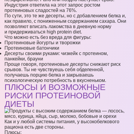
Индустрия ответила на этот запрос ростом
протеиновых сладостей на 76%.
По сути, это те же десерты, но с добавлением белка и,
как правило, с пониженным содержанием сахара. Они
позволяют вписать лакомства в дневную норму
и придерживаться high protein diet.
Что можно есть без вреда для фигуры:
Протеиновые йогурты и творожки
Протеиновые батончики
Десерты своими руками: чизкейк с протеином,
панкейки, брауни
Проще говоря, протеиновые десерты снижают риск
срывов. Ты не чувствуешь себя обделенной,
получаешь порцию белка и закрываешь
психологическую потребность в вкусненьком.
ПЛЮСЫ И ВОЗМОЖНЫЕ
РИСКИ ПРОТЕИНОВОЙ
ДИЕТЫ
Как и у любой системы питания, у высокобелкового
рациона есть две стороны.
Плюсы: