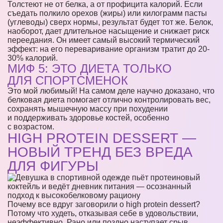
Толстеют не от белка, а от профицита калорий. Если
съедать полкило орехов (жиры) или килограмм пасты
(углеводы) сверх нормы, результат будет тот же. Белок,
наоборот, дает длительное насыщение и снижает риск
переедания. Он имеет самый высокий термический
эффект: на его переваривание организм тратит до 20-
30% калорий.
МИФ 5: ЭТО ДИЕТА ТОЛЬКО
ДЛЯ СПОРТСМЕНОК
Это мой любимый! На самом деле научно доказано, что
белковая диета помогает отлично контролировать вес,
сохранять мышечную массу при похудении
и поддерживать здоровье костей, особенно
с возрастом.
HIGH PROTEIN DESSERT —
НОВЫЙ ТРЕНД БЕЗ ВРЕДА
ДЛЯ ФИГУРЫ
Почему все вдруг заговорили о high protein dessert?
Потому что худеть, отказывая себе в удовольствии,
неэффективно. Рано или поздно наступает срыв.