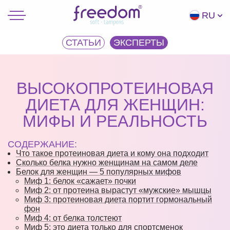
RU
СТАТЬИ
ЭКCПЕРТЫ
ВЫСОКОПРОТЕИНОВАЯ
ДИЕТА ДЛЯ ЖЕНЩИН:
МИФЫ И РЕАЛЬНОСТЬ
СОДЕРЖАНИЕ:
Что такое протеиновая диета и кому она подходит
Сколько белка нужно женщинам на самом деле
Белок для женщин — 5 популярных мифов
Миф 1: белок «сажает» почки
Миф 2: от протеина вырастут «мужские» мышцы
Миф 3: протеиновая диета портит гормональный
фон
Миф 4: от белка толстеют
Миф 5: это диета только для спортсменок