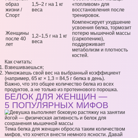
образ
1,5–2 г на 1 кг
«топливом» для
жизни /
веса
восстановления после
Спорт
тренировок.
Компенсирует ухудшение
усвоения белка, тормозит
Женщины
потерю мышечной массы
1,2–1,5 г на 1 кг
после 40
(саркопению),
веса
лет
поддерживает
метаболизм и плотность
костей.
Как считать:
Взвешиваешься;
Умножаешь свой вес на выбранный коэффициент
(например, 65 кг × 1,3 = 84,5 г белка в день).
Важно, что это общее количество белка из всех
продуктов, а не только из протеинового порошка.
БЕЛОК ДЛЯ ЖЕНЩИН —
5 ПОПУЛЯРНЫХ МИФОВ
Тема белка для женщин обросла таким количеством
мифов, что хочется внести немного ясности. Давай