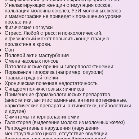
У нелактирующих женщин стимуляция сосков,
пальпация молочных желез, УЗИ молочных желез
и маммография не приведет к повышению уровня
пролактина.
Физические нагрузки
Стресс. Любой стресс: и психологический,
и физический может повысить концентрацию
пролактина в крови.
Сон
Половой акт и мастурбация
Смена часовых поясов
Патологические причины гиперпролактинемии:
Поражения гипофиза (например, опухоли)
Травмы грудной клетки
Хроническая почечная недостаточность
Синдром поликистозных яичников
Применение фармакологических препаратов
(анестетики, антигистаминные, антигипертензивные,
наркотические препараты, антибиотики, нейролептики
и другие)
Симптомы гиперпролактинемии:
Галакторея (выделение молока из молочных желез)
Репродуктивные нарушения (нарушения
менструального цикла, отсутствие овуляции,