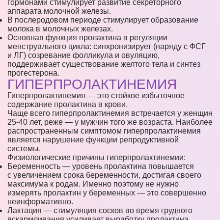
гормонами стимулирует развитие секреторного
аппарата молочной железы.
В послеродовом периоде стимулирует образование
молока в молочных железах.
Основная функция пролактина в регуляции
менструального цикла: синхронизирует (наряду с ФСГ
и ЛГ) созревание фолликула и овуляцию,
поддерживает существование желтого тела и синтез
прогестерона.
ГИПЕРПРОЛАКТИНЕМИЯ
Гиперпролактинемия — это стойкое избыточное
содержание пролактина в крови.
Чаще всего гиперпролактинемия встречается у женщин
25-40 лет, реже — у мужчин того же возраста. Наиболее
распространенным симптомом гиперпролактинемия
является нарушение функции репродуктивной
системы.
Физиологические причины гиперпролактинемии:
Беременность — уровень пролактина повышается
с увеличением срока беременности, достигая своего
максимума к родам. Именно поэтому не нужно
измерять пролактин у беременных — это совершенно
неинформативно.
Лактация — стимуляция сосков во время грудного
вскармливания усиливает выработку пролактина.