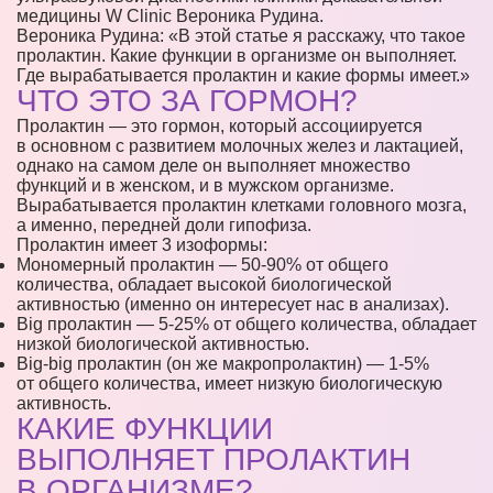
медицины W Clinic Вероника Рудина.
Вероника Рудина: «В этой статье я расскажу, что такое
пролактин. Какие функции в организме он выполняет.
Где вырабатывается пролактин и какие формы имеет.»
ЧТО ЭТО ЗА ГОРМОН?
Пролактин — это гормон, который ассоциируется
в основном с развитием молочных желез и лактацией,
однако на самом деле он выполняет множество
функций и в женском, и в мужском организме.
Вырабатывается пролактин клетками головного мозга,
а именно, передней доли гипофиза.
Пролактин имеет 3 изоформы:
Мономерный пролактин — 50-90% от общего
количества, обладает высокой биологической
активностью (именно он интересует нас в анализах).
Big пролактин — 5-25% от общего количества, обладает
низкой биологической активностью.
Big-big пролактин (он же макропролактин) — 1-5%
от общего количества, имеет низкую биологическую
активность.
КАКИЕ ФУНКЦИИ
ВЫПОЛНЯЕТ ПРОЛАКТИН
В ОРГАНИЗМЕ?