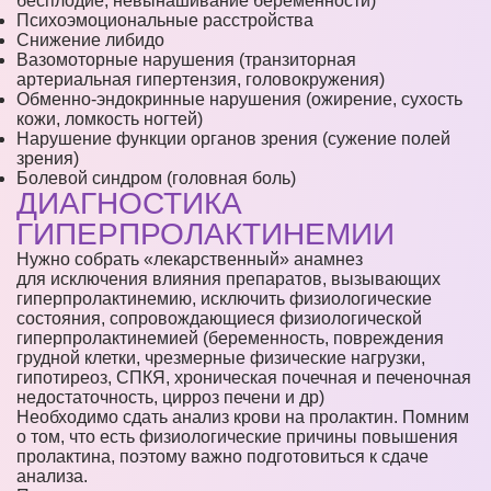
бесплодие, невынашивание беременности)
Психоэмоциональные расстройства
Снижение либидо
Вазомоторные нарушения (транзиторная
артериальная гипертензия, головокружения)
Обменно-эндокринные нарушения (ожирение, сухость
кожи, ломкость ногтей)
Нарушение функции органов зрения (сужение полей
зрения)
Болевой синдром (головная боль)
ДИАГНОСТИКА
ГИПЕРПРОЛАКТИНЕМИИ
Нужно собрать «лекарственный» анамнез
для исключения влияния препаратов, вызывающих
гиперпролактинемию, исключить физиологические
состояния, сопровождающиеся физиологической
гиперпролактинемией (беременность, повреждения
грудной клетки, чрезмерные физические нагрузки,
гипотиреоз, СПКЯ, хроническая почечная и печеночная
недостаточность, цирроз печени и др)
Необходимо сдать анализ крови на пролактин. Помним
о том, что есть физиологические причины повышения
пролактина, поэтому важно подготовиться к сдаче
анализа.