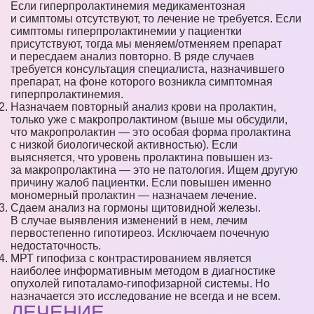
Если гиперпролактинемия медикаментозная
и симптомы отсутствуют, то лечение не требуется. Если
симптомы гиперпролактинемии у пациентки
присутствуют, тогда мы меняем/отменяем препарат
и пересдаем анализ повторно. В ряде случаев
требуется консультация специалиста, назначившего
препарат, на фоне которого возникла симптомная
гиперпролактинемия.
Назначаем повторный анализ крови на пролактин,
только уже с макропролактином (выше мы обсудили,
что макропролактин — это особая форма пролактина
с низкой биологической активностью). Если
выясняется, что уровень пролактина повышен из-
за макропролактина — это не патология. Ищем другую
причину жалоб пациентки. Если повышен именно
мономерный пролактин — назначаем лечение.
Сдаем анализ на гормоны щитовидной железы.
В случае выявления изменений в нем, лечим
первостепенно гипотиреоз. Исключаем почечную
недостаточность.
МРТ гипофиза с контрастированием является
наиболее информативным методом в диагностике
опухолей гипоталамо-гипофизарной системы. Но
назначается это исследование не всегда и не всем.
ЛЕЧЕНИЕ