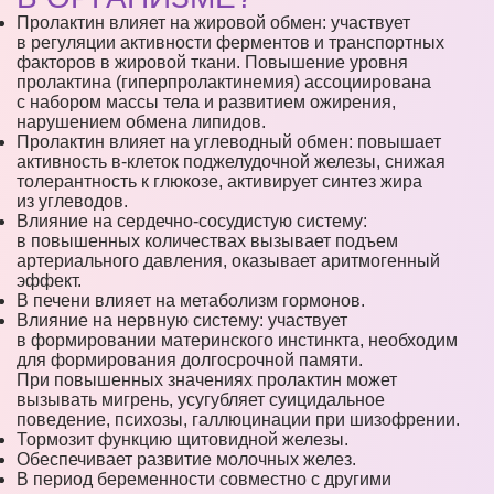
Пролактин влияет на жировой обмен: участвует
в регуляции активности ферментов и транспортных
факторов в жировой ткани. Повышение уровня
пролактина (гиперпролактинемия) ассоциирована
с набором массы тела и развитием ожирения,
нарушением обмена липидов.
Пролактин влияет на углеводный обмен: повышает
активность в-клеток поджелудочной железы, снижая
толерантность к глюкозе, активирует синтез жира
из углеводов.
Влияние на сердечно-сосудистую систему:
в повышенных количествах вызывает подъем
артериального давления, оказывает аритмогенный
эффект.
В печени влияет на метаболизм гормонов.
Влияние на нервную систему: участвует
в формировании материнского инстинкта, необходим
для формирования долгосрочной памяти.
При повышенных значениях пролактин может
вызывать мигрень, усугубляет суицидальное
поведение, психозы, галлюцинации при шизофрении.
Тормозит функцию щитовидной железы.
Обеспечивает развитие молочных желез.
В период беременности совместно с другими