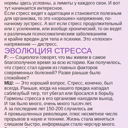
нормы здесь условны, а лимиты у каждого свои. И вот
тут начинается интересное.
Если стресс ведет к адаптации и становится полезным
для организма, то это «хорошее» напряжение, по-
начному эустресс. А вот если стресс продолжительный
или с усилением, или вообще хронический, то он ведет
к различным психосоматическим заболеваниям
и крайне вреден для тела и психики. Это «плохое»
напряжение — дистресс.
ЭВОЛЮЦИЯ СТРЕССА
F:
— Социологи говорят, что мы живем в самое
благополучное время за всю историю. Как получилось,
что стресс стал одним из главных факторов
современных болезней? Разве раньше было
спокойнее?
МШ:
— Это хороший вопрос. Стресс, конечно, был
всегда. Раньше, когда на нашего предка нападал
саблезубый тигр, тот убегал или бросался в борьбу.
Гормоны стресса в его организме находили выход.
И так было много, очень много тысяч лет.
А за последние лет 150-200 случилось аж
4 промышленных революции, плюс несметное число
прорывов в науке и технике. Жизнь стала меняться
слишком быстро, информации стало черсчур много.