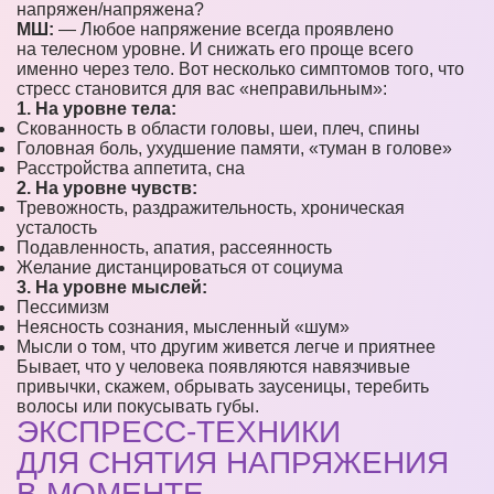
напряжен/напряжена?
МШ:
— Любое напряжение всегда проявлено
на телесном уровне. И снижать его проще всего
именно через тело. Вот несколько симптомов того, что
стресс становится для вас «неправильным»:
1. На уровне тела:
Скованность в области головы, шеи, плеч, спины
Головная боль, ухудшение памяти, «туман в голове»
Расстройства аппетита, сна
2. На уровне чувств:
Тревожность, раздражительность, хроническая
усталость
Подавленность, апатия, рассеянность
Желание дистанцироваться от социума
3. На уровне мыслей:
Пессимизм
Неясность сознания, мысленный «шум»
Мысли о том, что другим живется легче и приятнее
Бывает, что у человека появляются навязчивые
привычки, скажем, обрывать заусеницы, теребить
волосы или покусывать губы.
ЭКСПРЕСС-ТЕХНИКИ
ДЛЯ СНЯТИЯ НАПРЯЖЕНИЯ
В МОМЕНТЕ