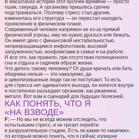
В масштабах истории этот кусочек времени — просто
пшик, секунда. А организму пришлось срочно
подстраиваться. Поэтому стресс стал другим,
изменилась его структура — он перестал находить
проявление в физическом плане.
Современный человек напряжен не из-за прямой
физической угрозы, ему не нужно драться или бежать.
Он имеет дело с финансовой нестабильностью,
непрекращающимся инфопотоком, высокой
загруженностью, конфликтами в семье и на работе.
И все это, как правило, при отсутствии полноценного
сна и отдыха и сидячем образе жизни.
Что делать такому человеку? От души кричать или бить
обидчика нельзя — это наказуемо, да
и цивилизованные люди так не поступают. То есть
для стресса нет адекватного выхода, он копится внутри
и постепенно разъедает организм, как ржавчина
металл. Вот вам и сценарий для будущих болезней.
КАК ПОНЯТЬ, ЧТО Я
«НА ВЗВОДЕ»
F:
— Но мы не всегда можем отследить, что
испытываем стресс, и он грозит перейти
в разрушительную стадию. Есть ли какие-то «маячки»,
по которым можно понять, что я сейчас излишне