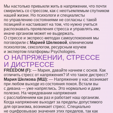
Мы настолько привыкли жить в напряжении, что почти
смирились со стрессом, как с неотъемлемым спутником
нашей жизни. Но психологи и специалисты
по управлению состояниями не согласны с такой
позицией и настаивают на том, что нужно учиться
распознавать проявления стресса и управлять им,
иначе организм может не выдержать.
О стрессе и экспресс-методах самоуспокоения мы
поговорили с
Марией Шелковой
, клиническим
психологом, сексологом, ресурсным коучем
и экспертом платформы Psychologies.
О НАПРЯЖЕНИИ, СТРЕССЕ
И ДИСТРЕССЕ
FREEDOM (F):
— Мария, давайте начнем с основ. Как
отличить стресс от напряжения? И что такое дистресс?
Мария Шелкова (МШ):
— Напряжение у нас возникает
при любом выходе из состояния покоя. Встали вы
с дивана — уже напряглись. Это нормально и даже
полезно. На чередовании напряжения
с расслаблением как раз и работает наш организм.
Когда напряжение выходит за пределы допустимого
для организма, возникает стресс. Специально
не оцифровываю значения этих пределов, так как