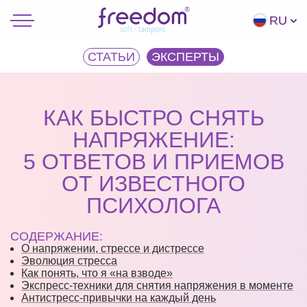
RU
СТАТЬИ
ЭКCПЕРТЫ
КАК БЫСТРО СНЯТЬ
НАПРЯЖЕНИЕ:
5 ОТВЕТОВ И ПРИЕМОВ
ОТ ИЗВЕСТНОГО
ПСИХОЛОГА
СОДЕРЖАНИЕ:
О напряжении, стрессе и дистрессе
Эволюция стресса
Как понять, что я «на взводе»
Экспресс-техники для снятия напряжения в моменте
Антистресс-привычки на каждый день