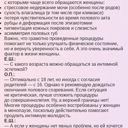
с которыми чаще всего обращаются женщины:
стрессовое недержание мочи (особенно после родов)
сухость влагалища (в том числе при климаксе)
потеря чувствительности во время полового акта
рубцы и деформация после эпизиотомии
пигментация кожных покровов и слизистых
асимметрия половых губ
Важно, что грамотно проведенные процедуры
помогают не только улучшить физическое состояние,
но и вернуть уверенность в себе. А это очень значимый
фактор в жизни женщины.
Е.Ш.:
— С какого возраста можно обращаться за интимной
эстетикой?
О.П.:
— Оптимально с 18 лет, но иногда с согласия
родителей — с 16. Однако я рекомендую дождаться
окончания полового созревания. Если ситуация
не критическая, лучше отложить процедуры
до совершеннолетия. Ну, а верхней границы нет!
Многие процедуры особенно востребованы у женщин
в менопаузе, поскольку действительно помогают
продлить интимную молодость.
Е.Ш.:
— А если у женщины нет явных проблем, но ей хочется