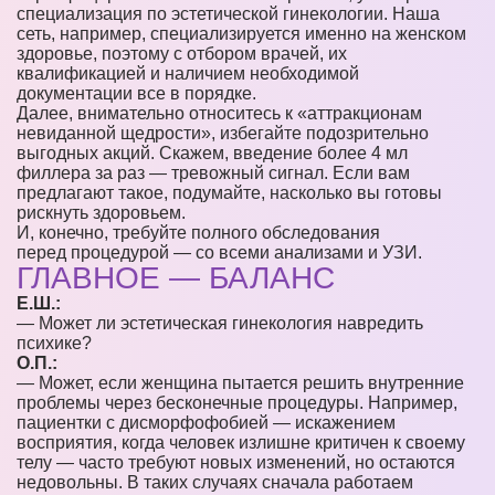
специализация по эстетической гинекологии. Наша
сеть, например, специализируется именно на женском
здоровье, поэтому с отбором врачей, их
квалификацией и наличием необходимой
документации все в порядке.
Далее, внимательно относитесь к «аттракционам
невиданной щедрости», избегайте подозрительно
выгодных акций. Скажем, введение более 4 мл
филлера за раз — тревожный сигнал. Если вам
предлагают такое, подумайте, насколько вы готовы
рискнуть здоровьем.
И, конечно, требуйте полного обследования
перед процедурой — со всеми анализами и УЗИ.
ГЛАВНОЕ — БАЛАНС
Е.Ш.:
— Может ли эстетическая гинекология навредить
психике?
О.П.:
— Может, если женщина пытается решить внутренние
проблемы через бесконечные процедуры. Например,
пациентки с дисморфофобией — искажением
восприятия, когда человек излишне критичен к своему
телу — часто требуют новых изменений, но остаются
недовольны. В таких случаях сначала работаем