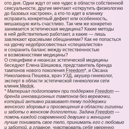
ото дня. Одни ждут от нее чудес в области собственной
сексуальности, другие мечтают «открутить физиологию
до базовых настроек», а кто-то идет в клинику
исправить конкретный дефект или особенность,
мешающую жить счастливо. Так чем же конкретно
занимается эстетическая медицина? Какие методы
в ней действительно работают, а какие — лишь
завлекают красивыми обещаниями? Как не попасться
на удочку недобросовестных «специалистов»
и сохранить баланс между естественностью
и возможностями медицины?
О специфике и нюансах эстетической медицины
беседуют Елена Шишкова, представитель бренда
тампонов нового поколения
Freedom
*, и Оксана
Николаевна Пешева, врач УЗД, акушер-гинеколог,
эксперт в области эстетической гинекологии сети
клиник
Medok
.
* Материал подготовлен при поддержке
Freedom
—
бренда инновационных тампонов без веревочки,
который активно развивает тему поддержки
женского здоровья и просвещения в области гигиены
и заботы о женском долголетии. Задача
Freedom
—
помочь каждой современной девушке и женщине
лучше понимать свое тело, принимать его с любовью
и заботой, а главное, чувствовать себя уверенно