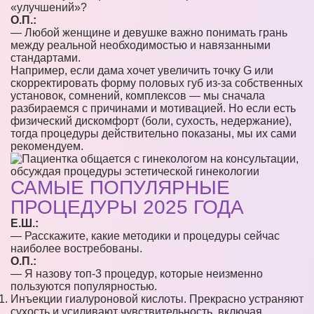
«улучшений»?
О.П.:
— Любой женщине и девушке важно понимать грань
между реальной необходимостью и навязанными
стандартами.
Например, если дама хочет увеличить точку G или
скорректировать форму половых губ из-за собственных
установок, сомнений, комплексов — мы сначала
разбираемся с причинами и мотивацией. Но если есть
физический дискомфорт (боли, сухость, недержание),
тогда процедуры действительно показаны, мы их сами
рекомендуем.
САМЫЕ ПОПУЛЯРНЫЕ
ПРОЦЕДУРЫ 2025 ГОДА
Е.Ш.:
— Расскажите, какие методики и процедуры сейчас
наиболее востребованы.
О.П.:
— Я назову топ-3 процедур, которые неизменно
пользуются популярностью.
Инъекции гиалуроновой кислоты. Прекрасно устраняют
сухость и усиливают чувствительность, включая