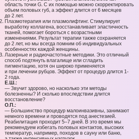
область точки G. С их помощью можно скорректировать
объем половых губ, а эффект длится от 6 месяцев
до 2 лет.
Плазмотерапия или плазмолифтинг. Стимулирует
выработку коллагена, восстанавливает эластичность
тканей, помогает бороться с возрастными
изменениями. Результат терапии также сохраняется
до 2 лет, но мы всегда помним об индивидуальных
особенностях каждой женщины.
Лазерные и радиочастотные методики. Это отличный
способ подтянуть влагалище или сгладить
пигментацию, хотя он широко применяется
и при лечении рубцов. Эффект от процедур длится 1-
2 года.
Е.Ш.:
— Звучит здорово, но насколько эти методы
болезненны? И сколько впоследствии длится
восстановление?
О.П.:
— Большинство процедур малоинвазивны, занимают
немного времени и проводятся под анестезией.
Реабилитация проходит 5–7 дней. В это время мы
рекомендуем избегать половых контактов, высоких
температур, например, походов в сауну или баню,
а также интенсивных нагрузок.