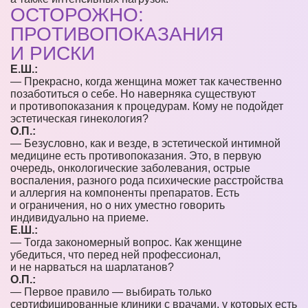
ОСТОРОЖНО:
ПРОТИВОПОКАЗАНИЯ
И РИСКИ
Е.Ш.:
— Прекрасно, когда женщина может так качественно
позаботиться о себе. Но наверняка существуют
и противопоказания к процедурам. Кому не подойдет
эстетическая гинекология?
О.П.:
— Безусловно, как и везде, в эстетической интимной
медицине есть противопоказания. Это, в первую
очередь, онкологические заболевания, острые
воспаления, разного рода психические расстройства
и аллергия на компоненты препаратов. Есть
и ограничения, но о них уместно говорить
индивидуально на приеме.
Е.Ш.:
— Тогда закономерный вопрос. Как женщине
убедиться, что перед ней профессионал,
и не нарваться на шарлатанов?
О.П.:
— Первое правило — выбирать только
сертифицированные клиники с врачами, у которых есть